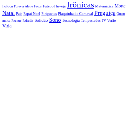
Irônicas
Morte
Fofoca
Futebol
Inveja
Matemática
Fotos
Forever Alone
Preguiça
Natal
Papai Noel
Piriguetes
Plaquinha de Carnaval
Pais
Quem
Sono
Solidão
Tecnologia
nunca
Tempestades
Verão
Regime
Religião
TV
Vida