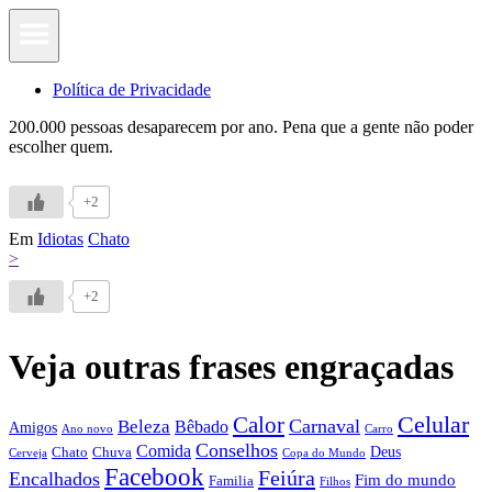
Política de Privacidade
200.000 pessoas desaparecem por ano. Pena que a gente não poder
escolher quem.
+2
Em
Idiotas
Chato
>
+2
Veja outras frases engraçadas
Calor
Celular
Carnaval
Beleza
Bêbado
Amigos
Ano novo
Carro
Conselhos
Comida
Chato
Chuva
Deus
Cerveja
Copa do Mundo
Facebook
Feiúra
Encalhados
Fim do mundo
Familia
Filhos