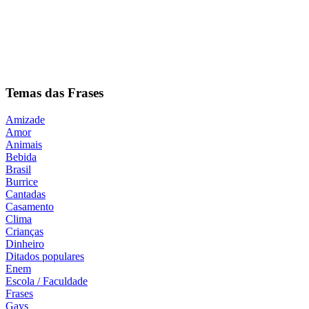
Temas das Frases
Amizade
Amor
Animais
Bebida
Brasil
Burrice
Cantadas
Casamento
Clima
Crianças
Dinheiro
Ditados populares
Enem
Escola / Faculdade
Frases
Gays