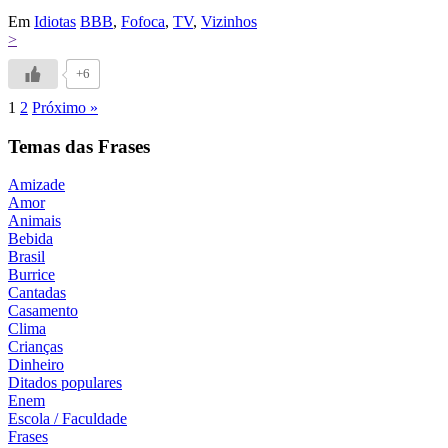
Em
Idiotas
BBB
,
Fofoca
,
TV
,
Vizinhos
>
+6
1
2
Próximo »
Temas das Frases
Amizade
Amor
Animais
Bebida
Brasil
Burrice
Cantadas
Casamento
Clima
Crianças
Dinheiro
Ditados populares
Enem
Escola / Faculdade
Frases