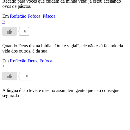
Recado para vocês que cuidam da minha vida: já estou aceitando
ovos de páscoa.
Em
Reflexão
Fofoca
,
Páscoa
>
+6
Quando Deus diz na bíblia “Orai e vigiai”, ele não está falando da
vida dos outros, é da sua.
Em
Reflexão
Deus
,
Fofoca
>
+10
A língua é tão leve, e mesmo assim tem gente que não consegue
segurá-la