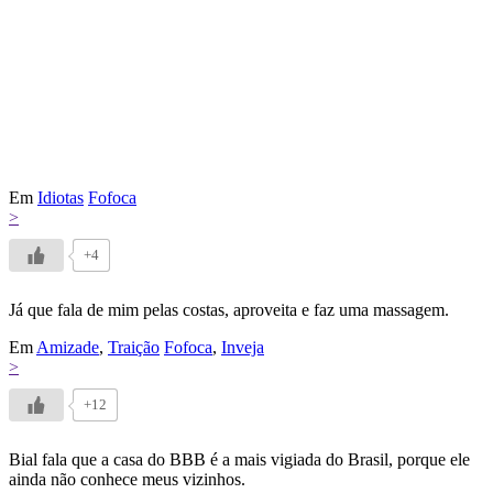
Em
Idiotas
Fofoca
>
+4
Já que fala de mim pelas costas, aproveita e faz uma massagem.
Em
Amizade
,
Traição
Fofoca
,
Inveja
>
+12
Bial fala que a casa do BBB é a mais vigiada do Brasil, porque ele
ainda não conhece meus vizinhos.