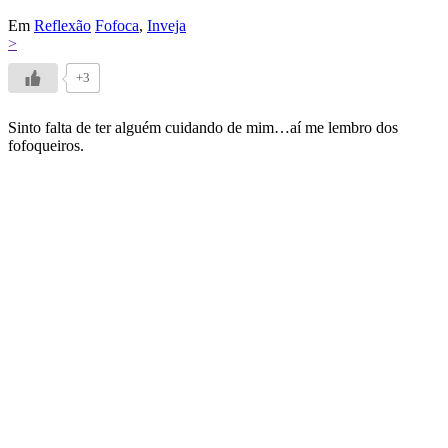
Em
Reflexão
Fofoca
,
Inveja
>
+3
Sinto falta de ter alguém cuidando de mim…aí me lembro dos
fofoqueiros.