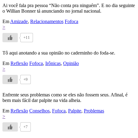
Ai você fala pra pessoa “Não conta pra ninguém”. E no dia seguinte
o Willian Bonner tá anunciando no jornal nacional.
Em
Amizade
,
Relacionamentos
Fofoca
>
+11
Tô aqui anotando a sua opinião no caderninho do foda-se.
Em
Reflexão
Fofoca
,
Irônicas
,
Opinião
>
+9
Enfrente seus problemas como se eles não fossem seus. Afinal, é
bem mais fácil dar palpite na vida alheia.
Em
Reflexão
Conselhos
,
Fofoca
,
Palpite
,
Problemas
>
+7