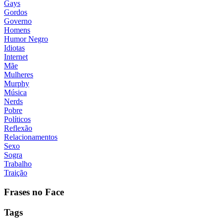
Gays
Gordos
Governo
Homens
Humor Negro
Idiotas
Internet
Mãe
Mulheres
Murphy
Música
Nerds
Pobre
Políticos
Reflexão
Relacionamentos
Sexo
Sogra
Trabalho
Traição
Frases no Face
Tags