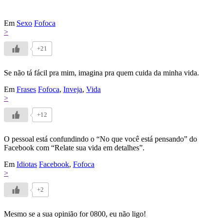
Em
Sexo
Fofoca
>
+21
Se não tá fácil pra mim, imagina pra quem cuida da minha vida.
Em
Frases
Fofoca
,
Inveja
,
Vida
>
+12
O pessoal está confundindo o “No que você está pensando” do
Facebook com “Relate sua vida em detalhes”.
Em
Idiotas
Facebook
,
Fofoca
>
+2
Mesmo se a sua opinião for 0800, eu não ligo!