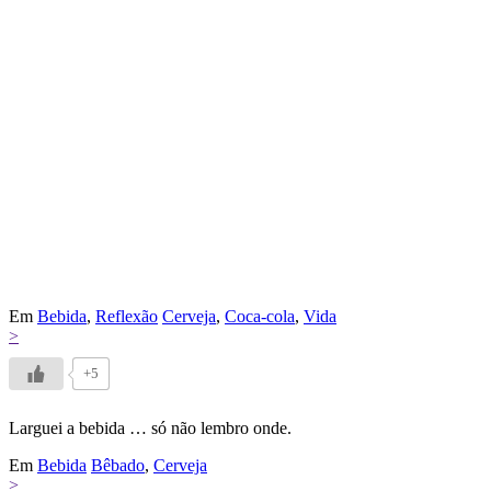
Em
Bebida
,
Reflexão
Cerveja
,
Coca-cola
,
Vida
>
+5
Larguei a bebida … só não lembro onde.
Em
Bebida
Bêbado
,
Cerveja
>