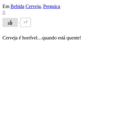
Em
Bebida
Cerveja
,
Preguiça
>
+7
Cerveja é horrível…quando está quente!