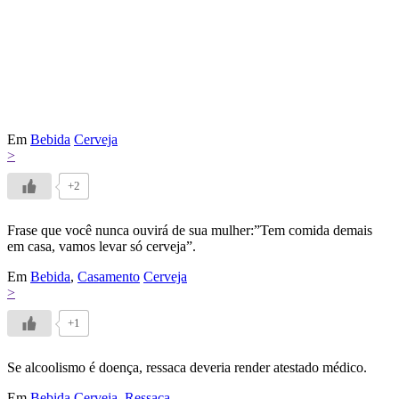
Em
Bebida
Cerveja
>
+2
Frase que você nunca ouvirá de sua mulher:”Tem comida demais
em casa, vamos levar só cerveja”.
Em
Bebida
,
Casamento
Cerveja
>
+1
Se alcoolismo é doença, ressaca deveria render atestado médico.
Em
Bebida
Cerveja
,
Ressaca