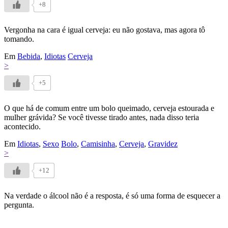
+8
Vergonha na cara é igual cerveja: eu não gostava, mas agora tô
tomando.
Em
Bebida
,
Idiotas
Cerveja
>
+5
O que há de comum entre um bolo queimado, cerveja estourada e
mulher grávida? Se você tivesse tirado antes, nada disso teria
acontecido.
Em
Idiotas
,
Sexo
Bolo
,
Camisinha
,
Cerveja
,
Gravidez
>
+12
Na verdade o álcool não é a resposta, é só uma forma de esquecer a
pergunta.