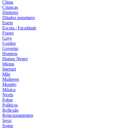
Clima
Crianças
Dinheiro
Ditados populares
Enem
Escola / Faculdade
Frases
Gays
Gordos
Governo
Homens
Humor Negro
Idiotas
Internet
Mãe
Mulheres
Murphy
Música
Nerds
Pobre
Políticos
Reflexão
Relacionamentos
Sexo
Sogra