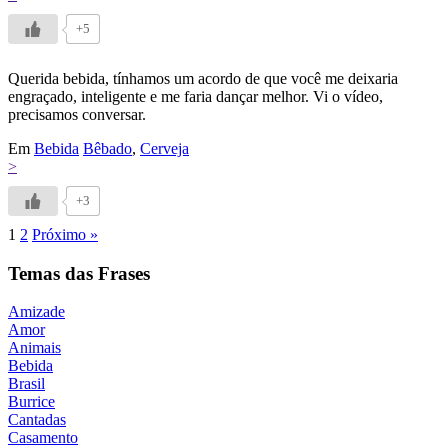
+5
Querida bebida, tínhamos um acordo de que você me deixaria
engraçado, inteligente e me faria dançar melhor. Vi o vídeo,
precisamos conversar.
Em
Bebida
Bêbado
,
Cerveja
>
+3
1
2
Próximo »
Temas das Frases
Amizade
Amor
Animais
Bebida
Brasil
Burrice
Cantadas
Casamento