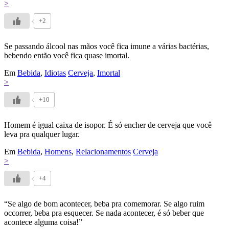
>
+2
Se passando álcool nas mãos você fica imune a várias bactérias,
bebendo então você fica quase imortal.
Em
Bebida
,
Idiotas
Cerveja
,
Imortal
>
+10
Homem é igual caixa de isopor. É só encher de cerveja que você
leva pra qualquer lugar.
Em
Bebida
,
Homens
,
Relacionamentos
Cerveja
>
+4
“Se algo de bom acontecer, beba pra comemorar. Se algo ruim
occorrer, beba pra esquecer. Se nada acontecer, é só beber que
acontece alguma coisa!”