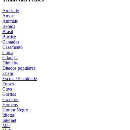
Amizade
Amor
Animais
Bebida
Brasil
Burrice
Cantadas
Casamento
Clima
Crianças
Dinheiro
Ditados populares
Enem
Escola / Faculdade
Frases
Gays
Gordos
Governo
Homens
Humor Negro
Idiotas
Internet
Mãe