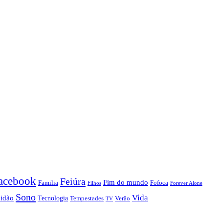
acebook
Feiúra
Fim do mundo
Familia
Fofoca
Forever Alone
Filhos
Sono
Vida
lidão
Tecnologia
Tempestades
Verão
TV