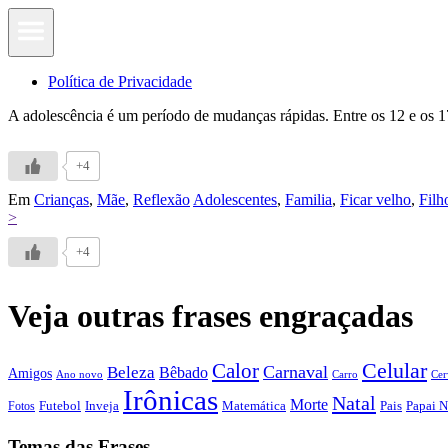
Política de Privacidade
A adolescência é um período de mudanças rápidas. Entre os 12 e os 1
+4
Em
Crianças
,
Mãe
,
Reflexão
Adolescentes
,
Familia
,
Ficar velho
,
Filh
>
+4
Veja outras frases engraçadas
Calor
Celular
Carnaval
Beleza
Bêbado
Amigos
Ano novo
Carro
Cer
Irônicas
Natal
Morte
Futebol
Inveja
Matemática
Papai N
Fotos
Pais
Temas das Frases