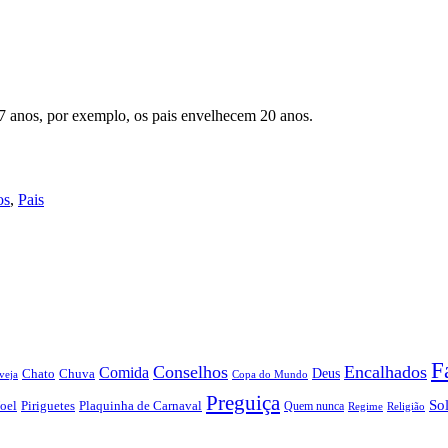
7 anos, por exemplo, os pais envelhecem 20 anos.
os
,
Pais
F
Conselhos
Encalhados
Comida
Chato
Chuva
Deus
veja
Copa do Mundo
Preguiça
So
oel
Piriguetes
Plaquinha de Carnaval
Quem nunca
Regime
Religião