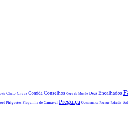
F
Conselhos
Encalhados
Comida
Chato
Chuva
Deus
veja
Copa do Mundo
Preguiça
So
oel
Piriguetes
Plaquinha de Carnaval
Quem nunca
Regime
Religião