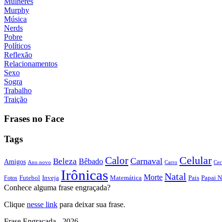
Mulheres
Murphy
Música
Nerds
Pobre
Políticos
Reflexão
Relacionamentos
Sexo
Sogra
Trabalho
Traição
Frases no Face
Tags
Calor
Celular
Carnaval
Beleza
Bêbado
Amigos
Ano novo
Carro
Cer
Irônicas
Natal
Morte
Futebol
Inveja
Matemática
Papai N
Fotos
Pais
Conhece alguma frase engraçada?
Clique
nesse link
para deixar sua frase.
Frase Engraçada - 2026