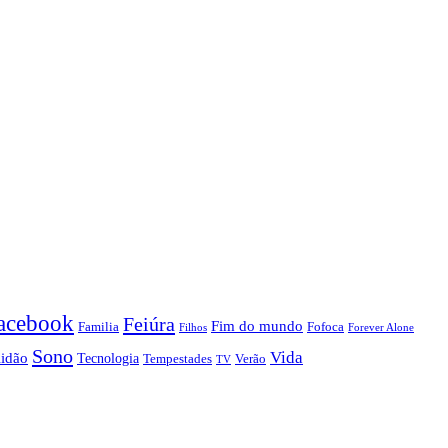
acebook
Feiúra
Fim do mundo
Familia
Fofoca
Forever Alone
Filhos
Sono
Vida
lidão
Tecnologia
Tempestades
Verão
TV