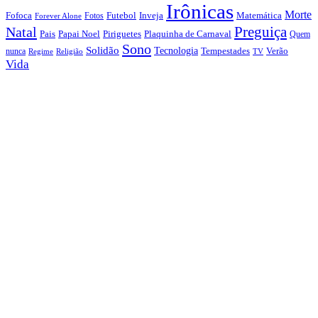
Irônicas
Morte
Fofoca
Futebol
Inveja
Matemática
Fotos
Forever Alone
Preguiça
Natal
Papai Noel
Piriguetes
Plaquinha de Carnaval
Pais
Quem
Sono
Solidão
Tecnologia
nunca
Tempestades
Verão
Regime
Religião
TV
Vida