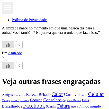
Política de Privacidade
A amizade nasce no momento em que uma pessoa diz para a
outra:”Você também? Eu jurava que era o único que fazia isso.”
0
Em
Amizade
>
0
Veja outras frases engraçadas
Calor
Celular
Carnaval
Beleza
Bêbado
Amigos
Ano novo
Carro
Conselhos
Comida
Chato
Chuva
Deus
Cerveja
Copa do Mundo
Facebook
Feiúra
Encalhados
Fim do mundo
Familia
Filhos