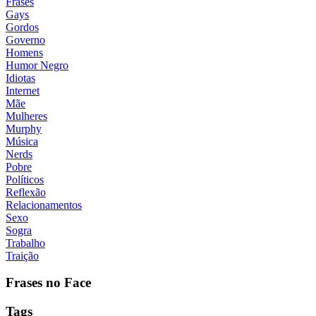
Frases
Gays
Gordos
Governo
Homens
Humor Negro
Idiotas
Internet
Mãe
Mulheres
Murphy
Música
Nerds
Pobre
Políticos
Reflexão
Relacionamentos
Sexo
Sogra
Trabalho
Traição
Frases no Face
Tags