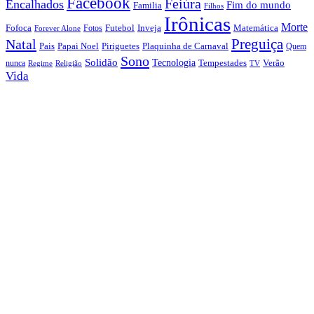
Facebook
Feiúra
Encalhados
Fim do mundo
Familia
Filhos
Irônicas
Morte
Fofoca
Futebol
Inveja
Matemática
Fotos
Forever Alone
Preguiça
Natal
Papai Noel
Piriguetes
Plaquinha de Carnaval
Pais
Quem
Sono
Solidão
Tecnologia
nunca
Tempestades
Verão
Regime
Religião
TV
Vida