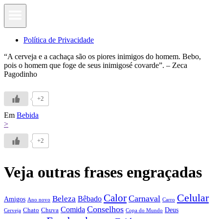
Política de Privacidade
“A cerveja e a cachaça são os piores inimigos do homem. Bebo,
pois o homem que foge de seus inimigosé covarde”. – Zeca
Pagodinho
+2
Em
Bebida
>
+2
Veja outras frases engraçadas
Calor
Celular
Carnaval
Beleza
Bêbado
Amigos
Ano novo
Carro
Conselhos
Comida
Chato
Chuva
Deus
Cerveja
Copa do Mundo