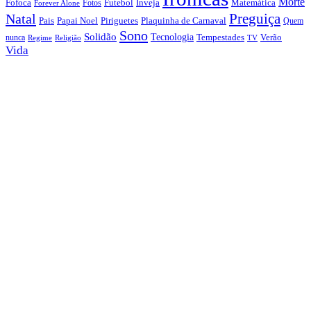
Morte
Fofoca
Futebol
Inveja
Matemática
Fotos
Forever Alone
Preguiça
Natal
Papai Noel
Piriguetes
Plaquinha de Carnaval
Pais
Quem
Sono
Solidão
Tecnologia
nunca
Tempestades
Verão
Regime
Religião
TV
Vida