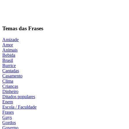
Temas das Frases
Amizade
Amor
Animais
Bebida
Brasil
Burrice
Cantadas
Casamento
Clima
Crianças
Dinheiro
Ditados populares
Enem
Escola / Faculdade
Frases
Gays
Gordos
Governo