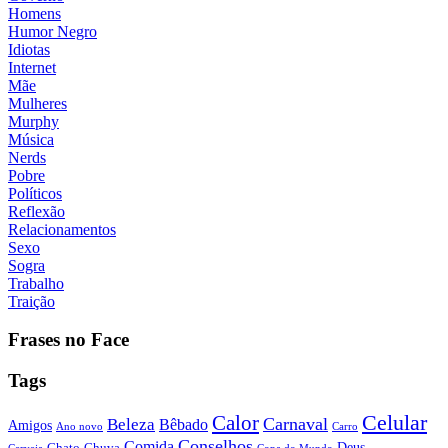
Homens
Humor Negro
Idiotas
Internet
Mãe
Mulheres
Murphy
Música
Nerds
Pobre
Políticos
Reflexão
Relacionamentos
Sexo
Sogra
Trabalho
Traição
Frases no Face
Tags
Calor
Celular
Carnaval
Beleza
Bêbado
Amigos
Ano novo
Carro
Conselhos
Comida
Chato
Chuva
Deus
Cerveja
Copa do Mundo