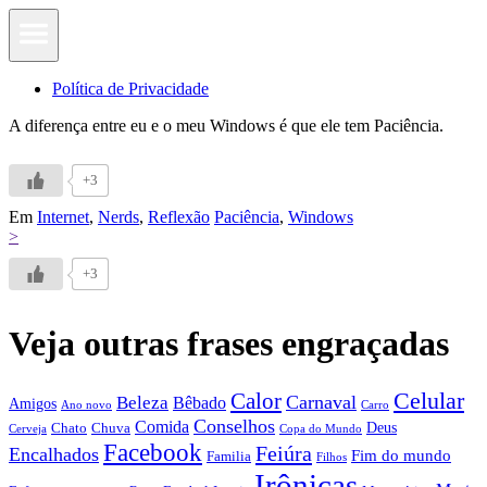
Política de Privacidade
A diferença entre eu e o meu Windows é que ele tem Paciência.
+3
Em
Internet
,
Nerds
,
Reflexão
Paciência
,
Windows
>
+3
Veja outras frases engraçadas
Calor
Celular
Carnaval
Beleza
Bêbado
Amigos
Ano novo
Carro
Conselhos
Comida
Chato
Chuva
Deus
Cerveja
Copa do Mundo
Facebook
Feiúra
Encalhados
Fim do mundo
Familia
Filhos
Irônicas