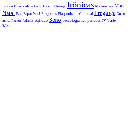
Irônicas
Morte
Fofoca
Futebol
Inveja
Matemática
Fotos
Forever Alone
Preguiça
Natal
Papai Noel
Piriguetes
Plaquinha de Carnaval
Pais
Quem
Sono
Solidão
Tecnologia
nunca
Tempestades
Verão
Regime
Religião
TV
Vida