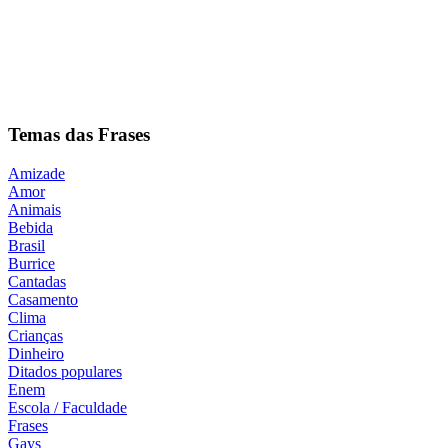
Temas das Frases
Amizade
Amor
Animais
Bebida
Brasil
Burrice
Cantadas
Casamento
Clima
Crianças
Dinheiro
Ditados populares
Enem
Escola / Faculdade
Frases
Gays