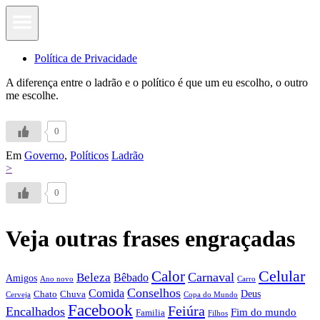
Política de Privacidade
A diferença entre o ladrão e o político é que um eu escolho, o outro
me escolhe.
0
Em
Governo
,
Políticos
Ladrão
>
0
Veja outras frases engraçadas
Calor
Celular
Carnaval
Beleza
Bêbado
Amigos
Ano novo
Carro
Conselhos
Comida
Chato
Chuva
Deus
Cerveja
Copa do Mundo
Facebook
Feiúra
Encalhados
Fim do mundo
Familia
Filhos