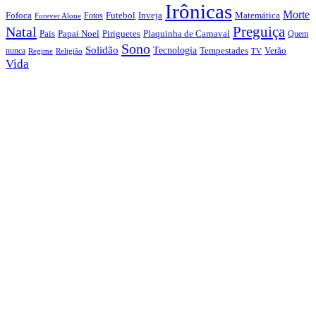
Irônicas
Morte
Fofoca
Futebol
Inveja
Matemática
Fotos
Forever Alone
Preguiça
Natal
Papai Noel
Piriguetes
Plaquinha de Carnaval
Pais
Quem
Sono
Solidão
Tecnologia
nunca
Tempestades
Verão
Regime
Religião
TV
Vida