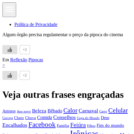
Política de Privacidade
Algum órgão precisa regulamentar o preço da pipoca do cinema
+2
Em
Reflexão
Pipocas
>
+2
Veja outras frases engraçadas
Calor
Celular
Carnaval
Beleza
Bêbado
Amigos
Ano novo
Carro
Conselhos
Comida
Chato
Chuva
Deus
Cerveja
Copa do Mundo
Facebook
Feiúra
Encalhados
Fim do mundo
Familia
Filhos
Irônicas