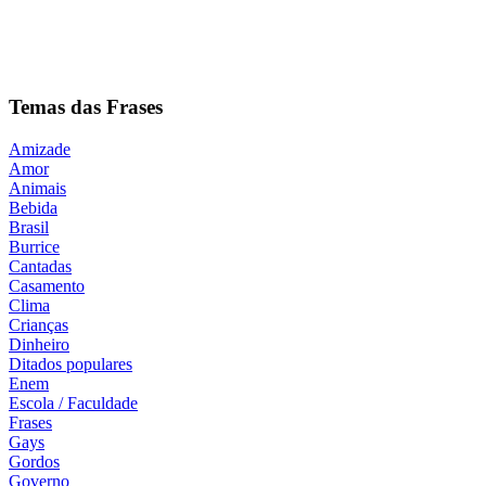
Temas das Frases
Amizade
Amor
Animais
Bebida
Brasil
Burrice
Cantadas
Casamento
Clima
Crianças
Dinheiro
Ditados populares
Enem
Escola / Faculdade
Frases
Gays
Gordos
Governo