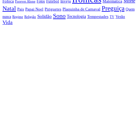
Morte
Fofoca
Futebol
Inveja
Matemática
Fotos
Forever Alone
Preguiça
Natal
Papai Noel
Piriguetes
Plaquinha de Carnaval
Pais
Quem
Sono
Solidão
Tecnologia
nunca
Tempestades
Verão
Regime
Religião
TV
Vida