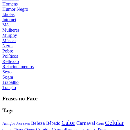
Homens
Humor Negro
Idiotas
Internet
Mãe
Mulheres
Murphy
Música
Nerds
Pobre
Políticos
Reflexão
Relacionamentos
Sexo
Sogra
Trabalho
Traição
Frases no Face
Tags
Calor
Celular
Carnaval
Beleza
Bêbado
Amigos
Ano novo
Carro
Conselhos
Comida
Chato
Chuva
Deus
Cerveja
Copa do Mundo