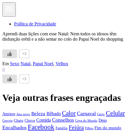
Política de Privacidade
Aprendi duas lições com esse Natal: Nem todos os idosos têm
disfunção erétil e a não sentar no colo do Papai Noel do shopping
+3
Em
Sexo
Natal
,
Papai Noel
,
Velhos
>
+3
Veja outras frases engraçadas
Calor
Celular
Carnaval
Beleza
Bêbado
Amigos
Ano novo
Carro
Conselhos
Comida
Chato
Chuva
Deus
Cerveja
Copa do Mundo
Facebook
Feiúra
Encalhados
Fim do mundo
Familia
Filhos