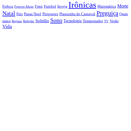
Irônicas
Morte
Fofoca
Futebol
Inveja
Matemática
Fotos
Forever Alone
Preguiça
Natal
Papai Noel
Piriguetes
Plaquinha de Carnaval
Pais
Quem
Sono
Solidão
Tecnologia
nunca
Tempestades
Verão
Regime
Religião
TV
Vida