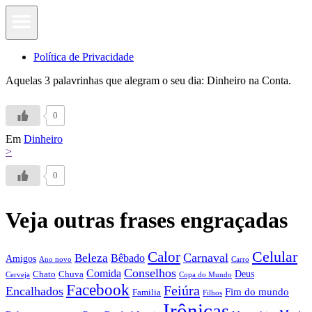
Política de Privacidade
Aquelas 3 palavrinhas que alegram o seu dia: Dinheiro na Conta.
0
Em
Dinheiro
>
0
Veja outras frases engraçadas
Calor
Celular
Carnaval
Beleza
Bêbado
Amigos
Ano novo
Carro
Conselhos
Comida
Chato
Chuva
Deus
Cerveja
Copa do Mundo
Facebook
Feiúra
Encalhados
Fim do mundo
Familia
Filhos
Irônicas