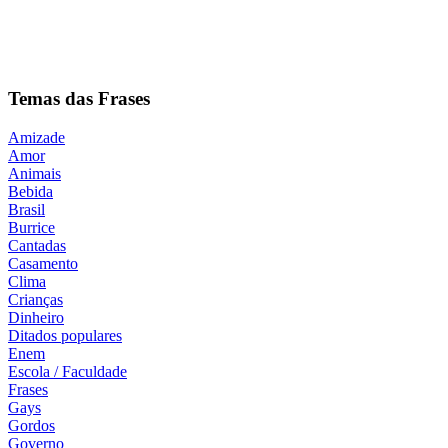
Temas das Frases
Amizade
Amor
Animais
Bebida
Brasil
Burrice
Cantadas
Casamento
Clima
Crianças
Dinheiro
Ditados populares
Enem
Escola / Faculdade
Frases
Gays
Gordos
Governo