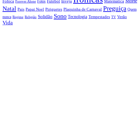
Morte
Fofoca
Futebol
Inveja
Matemática
Fotos
Forever Alone
Preguiça
Natal
Papai Noel
Piriguetes
Plaquinha de Carnaval
Pais
Quem
Sono
Solidão
Tecnologia
nunca
Tempestades
Verão
Regime
Religião
TV
Vida