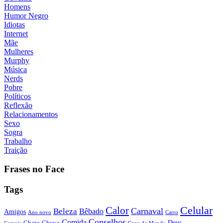
Homens
Humor Negro
Idiotas
Internet
Mãe
Mulheres
Murphy
Música
Nerds
Pobre
Políticos
Reflexão
Relacionamentos
Sexo
Sogra
Trabalho
Traição
Frases no Face
Tags
Calor
Celular
Carnaval
Beleza
Bêbado
Amigos
Ano novo
Carro
Conselhos
Comida
Chato
Chuva
Deus
Cerveja
Copa do Mundo