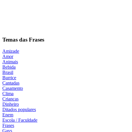
Temas das Frases
Amizade
Amor
Animais
Bebida
Brasil
Burrice
Cantadas
Casamento
Clima
Crianças
Dinheiro
Ditados populares
Enem
Escola / Faculdade
Frases
Gays