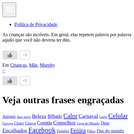
Política de Privacidade
As crianças são incríveis. Em geral, elas repetem palavra por palavra
aquilo que você não deveria ter dito.
+3
Em
Crianças
,
Mãe
,
Murphy
>
+3
Veja outras frases engraçadas
Calor
Celular
Carnaval
Beleza
Bêbado
Amigos
Ano novo
Carro
Conselhos
Comida
Chato
Chuva
Deus
Cerveja
Copa do Mundo
Facebook
Feiúra
Encalhados
Fim do mundo
Familia
Filhos