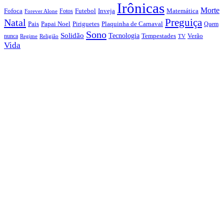
Irônicas
Morte
Fofoca
Futebol
Inveja
Matemática
Fotos
Forever Alone
Preguiça
Natal
Papai Noel
Piriguetes
Plaquinha de Carnaval
Pais
Quem
Sono
Solidão
Tecnologia
nunca
Tempestades
Verão
Regime
Religião
TV
Vida