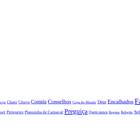
F
Conselhos
Encalhados
Comida
Chato
Chuva
Deus
veja
Copa do Mundo
Preguiça
So
oel
Piriguetes
Plaquinha de Carnaval
Quem nunca
Regime
Religião