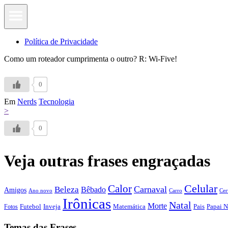
Política de Privacidade
Como um roteador cumprimenta o outro? R: Wi-Five!
0
Em
Nerds
Tecnologia
>
0
Veja outras frases engraçadas
Calor
Celular
Carnaval
Beleza
Bêbado
Amigos
Ano novo
Carro
Cer
Irônicas
Natal
Morte
Futebol
Inveja
Matemática
Papai N
Fotos
Pais
Temas das Frases