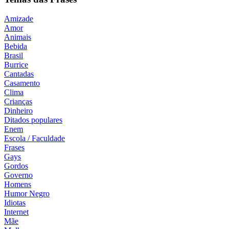
Amizade
Amor
Animais
Bebida
Brasil
Burrice
Cantadas
Casamento
Clima
Crianças
Dinheiro
Ditados populares
Enem
Escola / Faculdade
Frases
Gays
Gordos
Governo
Homens
Humor Negro
Idiotas
Internet
Mãe