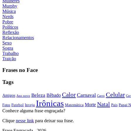
Mulheres
Murphy
Música
Nerds
Pobre
Políticos
Reflexão
Relacionamentos
Sexo
Sogra
Trabalho
Traição
Frases no Face
Tags
Calor
Celular
Carnaval
Beleza
Bêbado
Amigos
Ano novo
Carro
Cer
Irônicas
Natal
Morte
Futebol
Inveja
Matemática
Papai N
Fotos
Pais
Conhece alguma frase engraçada?
Clique
nesse link
para deixar sua frase.
Frase Engraçada - 2026