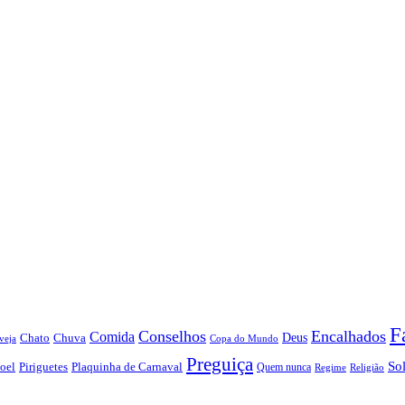
F
Conselhos
Encalhados
Comida
Chato
Chuva
Deus
veja
Copa do Mundo
Preguiça
So
oel
Piriguetes
Plaquinha de Carnaval
Quem nunca
Regime
Religião