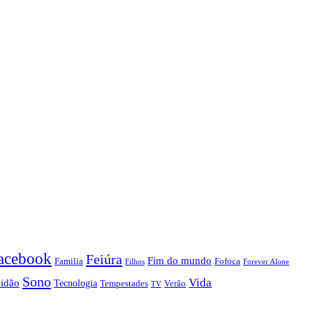
acebook
Feiúra
Fim do mundo
Familia
Fofoca
Forever Alone
Filhos
Sono
Vida
lidão
Tecnologia
Tempestades
Verão
TV