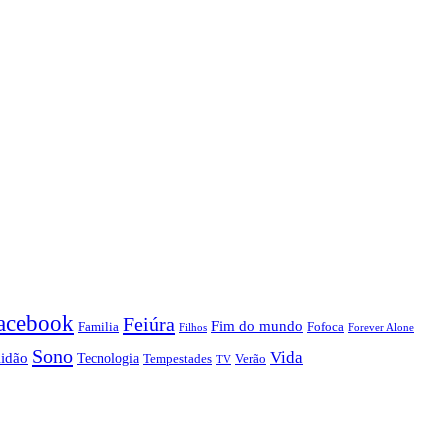
acebook
Feiúra
Fim do mundo
Familia
Fofoca
Forever Alone
Filhos
Sono
Vida
lidão
Tecnologia
Tempestades
Verão
TV