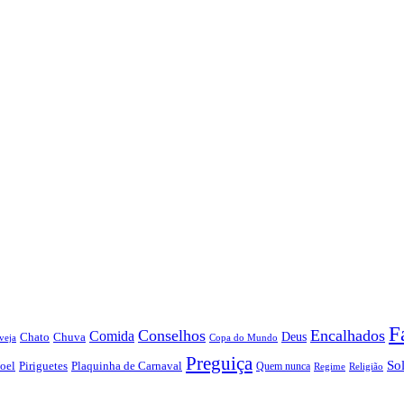
F
Conselhos
Encalhados
Comida
Chato
Chuva
Deus
veja
Copa do Mundo
Preguiça
So
oel
Piriguetes
Plaquinha de Carnaval
Quem nunca
Regime
Religião