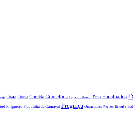
F
Conselhos
Encalhados
Comida
Chato
Chuva
Deus
veja
Copa do Mundo
Preguiça
So
oel
Piriguetes
Plaquinha de Carnaval
Quem nunca
Regime
Religião