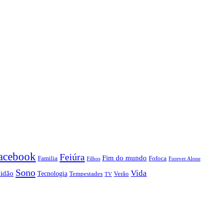
acebook
Feiúra
Fim do mundo
Familia
Fofoca
Forever Alone
Filhos
Sono
Vida
lidão
Tecnologia
Tempestades
Verão
TV