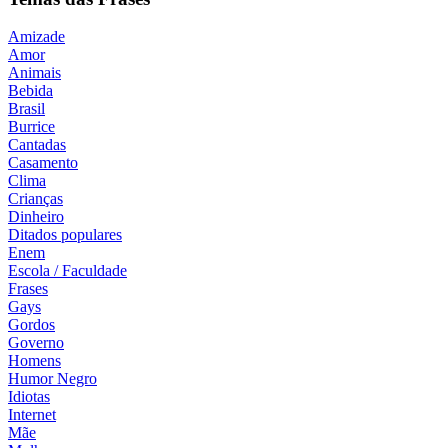
Amizade
Amor
Animais
Bebida
Brasil
Burrice
Cantadas
Casamento
Clima
Crianças
Dinheiro
Ditados populares
Enem
Escola / Faculdade
Frases
Gays
Gordos
Governo
Homens
Humor Negro
Idiotas
Internet
Mãe