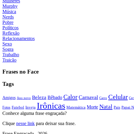
Mulheres
Murphy
Música
Nerds
Pobre
Políticos
Reflexão
Relacionamentos
Sexo
Sogra
Trabalho
Traição
Frases no Face
Tags
Calor
Celular
Carnaval
Beleza
Bêbado
Amigos
Ano novo
Carro
Cer
Irônicas
Natal
Morte
Futebol
Inveja
Matemática
Papai N
Fotos
Pais
Conhece alguma frase engraçada?
Clique
nesse link
para deixar sua frase.
Frase Engraçada - 2026