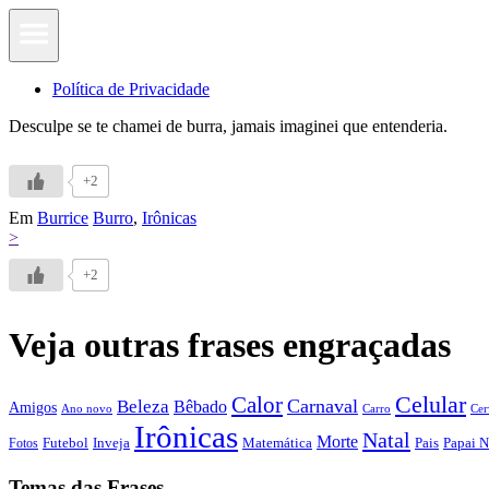
Política de Privacidade
Desculpe se te chamei de burra, jamais imaginei que entenderia.
+2
Em
Burrice
Burro
,
Irônicas
>
+2
Veja outras frases engraçadas
Calor
Celular
Carnaval
Beleza
Bêbado
Amigos
Ano novo
Carro
Cer
Irônicas
Natal
Morte
Futebol
Inveja
Matemática
Papai N
Fotos
Pais
Temas das Frases