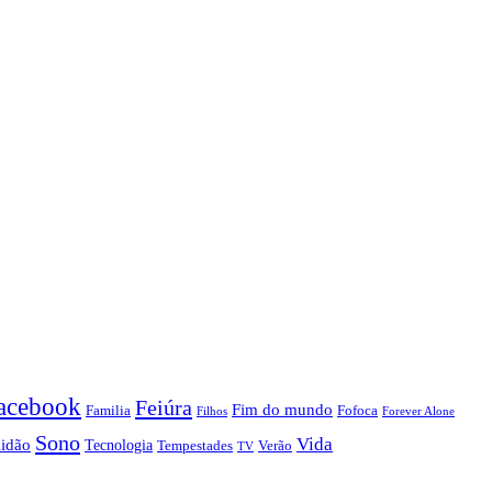
acebook
Feiúra
Fim do mundo
Familia
Fofoca
Forever Alone
Filhos
Sono
Vida
lidão
Tecnologia
Tempestades
Verão
TV