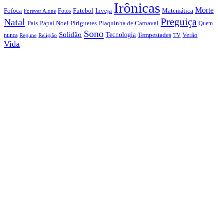
Irônicas
Morte
Fofoca
Futebol
Inveja
Matemática
Fotos
Forever Alone
Preguiça
Natal
Papai Noel
Piriguetes
Plaquinha de Carnaval
Pais
Quem
Sono
Solidão
Tecnologia
nunca
Tempestades
Verão
Regime
Religião
TV
Vida