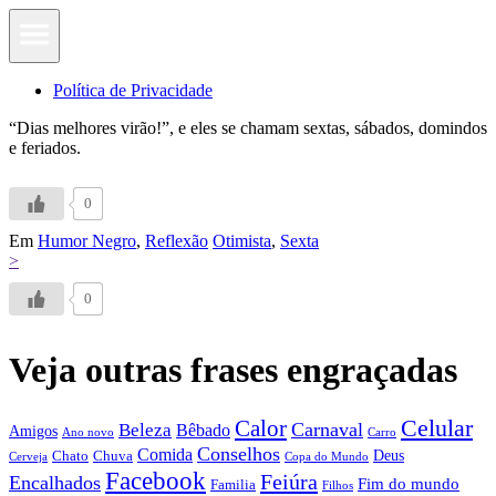
Política de Privacidade
“Dias melhores virão!”, e eles se chamam sextas, sábados, domindos
e feriados.
0
Em
Humor Negro
,
Reflexão
Otimista
,
Sexta
>
0
Veja outras frases engraçadas
Calor
Celular
Carnaval
Beleza
Bêbado
Amigos
Ano novo
Carro
Conselhos
Comida
Chato
Chuva
Deus
Cerveja
Copa do Mundo
Facebook
Feiúra
Encalhados
Fim do mundo
Familia
Filhos