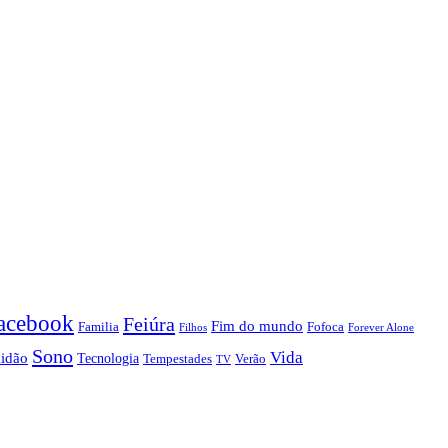
acebook
Feiúra
Fim do mundo
Familia
Fofoca
Forever Alone
Filhos
Sono
Vida
lidão
Tecnologia
Tempestades
Verão
TV