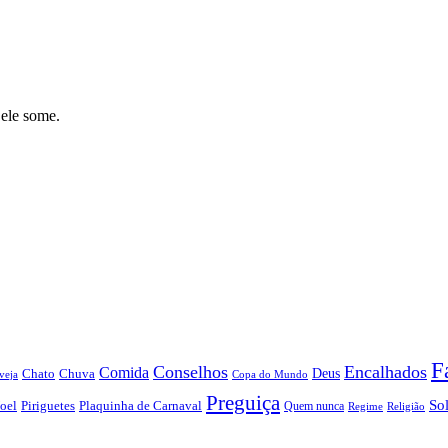
 ele some.
F
Conselhos
Encalhados
Comida
Chato
Chuva
Deus
veja
Copa do Mundo
Preguiça
So
oel
Piriguetes
Plaquinha de Carnaval
Quem nunca
Regime
Religião