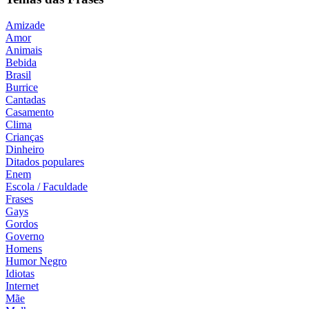
Amizade
Amor
Animais
Bebida
Brasil
Burrice
Cantadas
Casamento
Clima
Crianças
Dinheiro
Ditados populares
Enem
Escola / Faculdade
Frases
Gays
Gordos
Governo
Homens
Humor Negro
Idiotas
Internet
Mãe