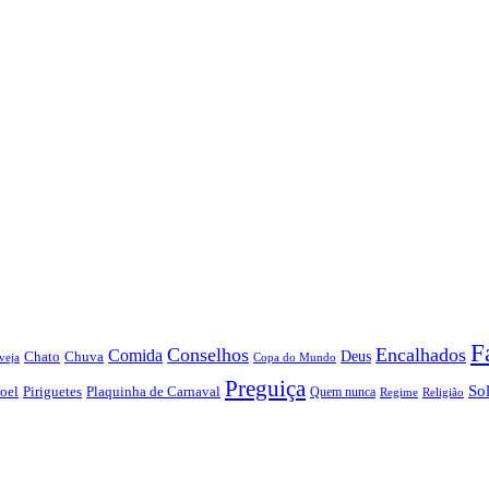
F
Conselhos
Encalhados
Comida
Chato
Chuva
Deus
veja
Copa do Mundo
Preguiça
So
oel
Piriguetes
Plaquinha de Carnaval
Quem nunca
Regime
Religião