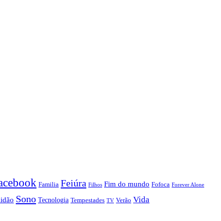
acebook
Feiúra
Fim do mundo
Familia
Fofoca
Forever Alone
Filhos
Sono
Vida
lidão
Tecnologia
Tempestades
Verão
TV