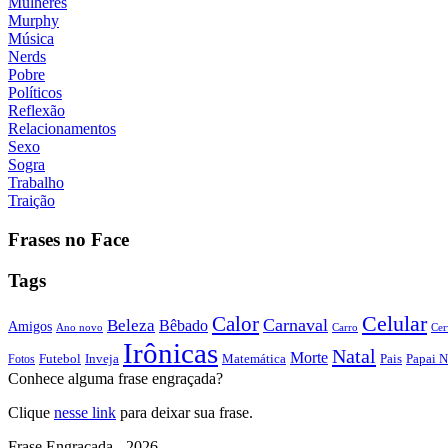
Mulheres
Murphy
Música
Nerds
Pobre
Políticos
Reflexão
Relacionamentos
Sexo
Sogra
Trabalho
Traição
Frases no Face
Tags
Calor
Celular
Carnaval
Beleza
Bêbado
Amigos
Ano novo
Carro
Cer
Irônicas
Natal
Morte
Futebol
Inveja
Matemática
Papai N
Fotos
Pais
Conhece alguma frase engraçada?
Clique
nesse link
para deixar sua frase.
Frase Engraçada - 2026