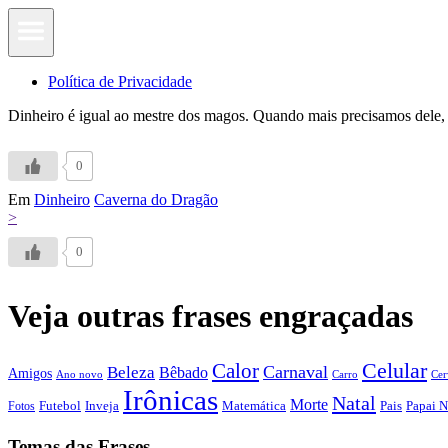
Política de Privacidade
Dinheiro é igual ao mestre dos magos. Quando mais precisamos dele,
0
Em
Dinheiro
Caverna do Dragão
>
0
Veja outras frases engraçadas
Calor
Celular
Carnaval
Beleza
Bêbado
Amigos
Ano novo
Carro
Cer
Irônicas
Natal
Morte
Futebol
Inveja
Matemática
Papai N
Fotos
Pais
Temas das Frases