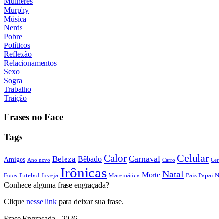
Mulheres
Murphy
Música
Nerds
Pobre
Políticos
Reflexão
Relacionamentos
Sexo
Sogra
Trabalho
Traição
Frases no Face
Tags
Calor
Celular
Carnaval
Beleza
Bêbado
Amigos
Ano novo
Carro
Cer
Irônicas
Natal
Morte
Futebol
Inveja
Matemática
Papai N
Fotos
Pais
Conhece alguma frase engraçada?
Clique
nesse link
para deixar sua frase.
Frase Engraçada - 2026