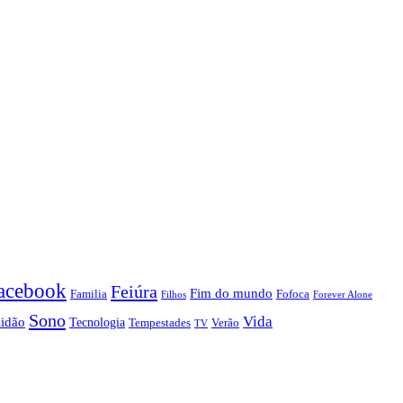
acebook
Feiúra
Fim do mundo
Familia
Fofoca
Forever Alone
Filhos
Sono
Vida
lidão
Tecnologia
Tempestades
Verão
TV