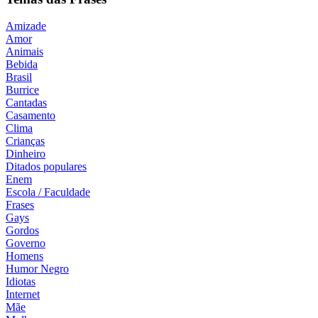
Amizade
Amor
Animais
Bebida
Brasil
Burrice
Cantadas
Casamento
Clima
Crianças
Dinheiro
Ditados populares
Enem
Escola / Faculdade
Frases
Gays
Gordos
Governo
Homens
Humor Negro
Idiotas
Internet
Mãe