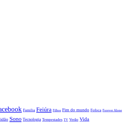
acebook
Feiúra
Fim do mundo
Familia
Fofoca
Forever Alone
Filhos
Sono
Vida
lidão
Tecnologia
Tempestades
Verão
TV