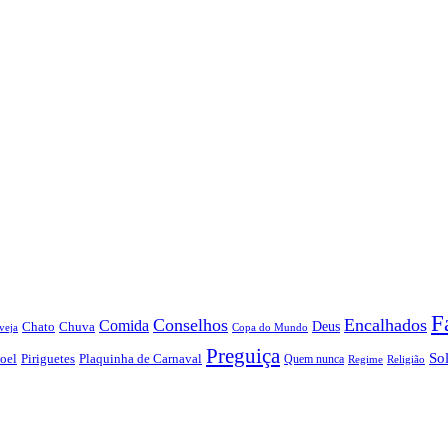
F
Conselhos
Encalhados
Comida
Chato
Chuva
Deus
veja
Copa do Mundo
Preguiça
So
oel
Piriguetes
Plaquinha de Carnaval
Quem nunca
Regime
Religião