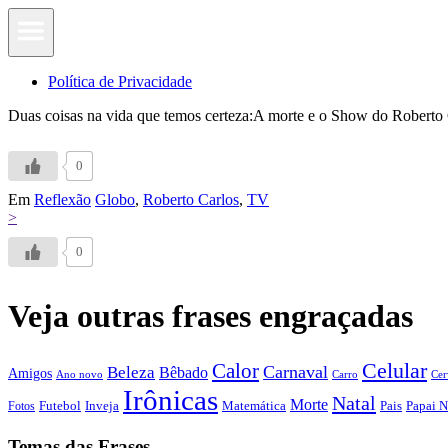
Política de Privacidade
Duas coisas na vida que temos certeza:A morte e o Show do Roberto 
0
Em
Reflexão
Globo
,
Roberto Carlos
,
TV
>
0
Veja outras frases engraçadas
Calor
Celular
Carnaval
Beleza
Bêbado
Amigos
Ano novo
Carro
Cer
Irônicas
Natal
Morte
Futebol
Inveja
Matemática
Papai N
Fotos
Pais
Temas das Frases