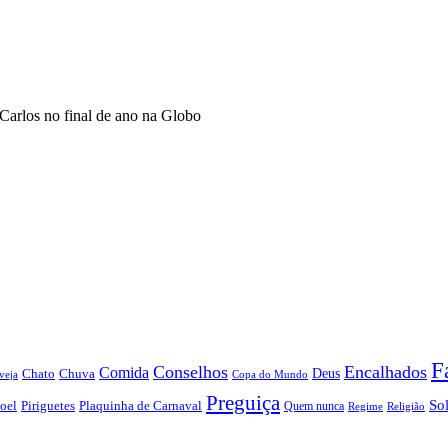
Carlos no final de ano na Globo
F
Conselhos
Encalhados
Comida
Chato
Chuva
Deus
veja
Copa do Mundo
Preguiça
So
oel
Piriguetes
Plaquinha de Carnaval
Quem nunca
Regime
Religião