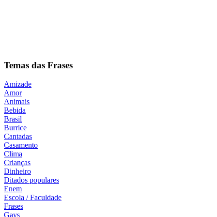
Temas das Frases
Amizade
Amor
Animais
Bebida
Brasil
Burrice
Cantadas
Casamento
Clima
Crianças
Dinheiro
Ditados populares
Enem
Escola / Faculdade
Frases
Gays