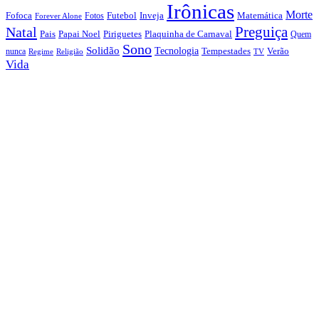
Irônicas
Morte
Fofoca
Futebol
Inveja
Matemática
Fotos
Forever Alone
Preguiça
Natal
Papai Noel
Piriguetes
Plaquinha de Carnaval
Pais
Quem
Sono
Solidão
Tecnologia
nunca
Tempestades
Verão
Regime
Religião
TV
Vida