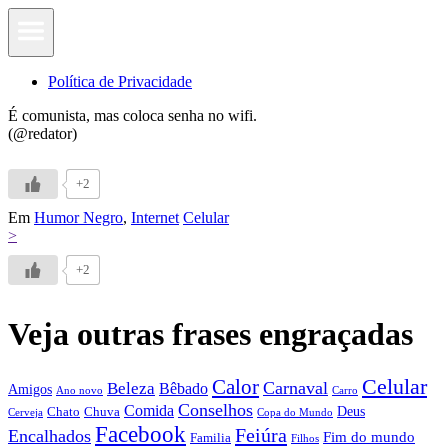
Política de Privacidade
É comunista, mas coloca senha no wifi.
(@redator)
+2
Em
Humor Negro
,
Internet
Celular
>
+2
Veja outras frases engraçadas
Calor
Celular
Carnaval
Beleza
Bêbado
Amigos
Ano novo
Carro
Conselhos
Comida
Chato
Chuva
Deus
Cerveja
Copa do Mundo
Facebook
Feiúra
Encalhados
Fim do mundo
Familia
Filhos