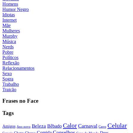
Homens
Humor Negro
Idiotas
Internet
Mãe
Mulheres
Murphy
Música
Nerds
Pobre
Políticos
Reflexão
Relacionamentos
Sexo
Sogra
Trabalho
Traição
Frases no Face
Tags
Calor
Celular
Carnaval
Beleza
Bêbado
Amigos
Ano novo
Carro
Conselhos
Comida
Chato
Chuva
Deus
Cerveja
Copa do Mundo