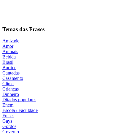
Temas das Frases
Amizade
Amor
Animais
Bebida
Brasil
Burrice
Cantadas
Casamento
Clima
Crianças
Dinheiro
Ditados populares
Enem
Escola / Faculdade
Frases
Gays
Gordos
Governo