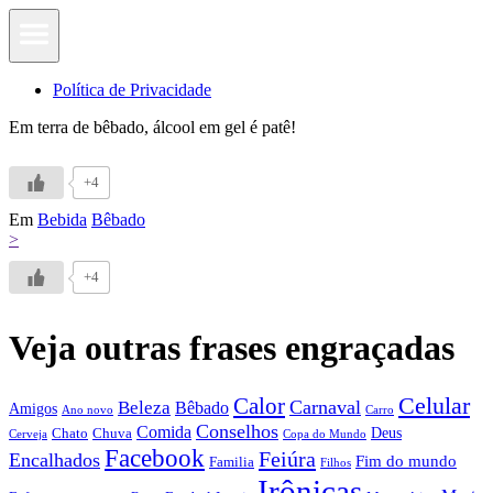
Política de Privacidade
Em terra de bêbado, álcool em gel é patê!
+4
Em
Bebida
Bêbado
>
+4
Veja outras frases engraçadas
Calor
Celular
Carnaval
Beleza
Bêbado
Amigos
Ano novo
Carro
Conselhos
Comida
Chato
Chuva
Deus
Cerveja
Copa do Mundo
Facebook
Feiúra
Encalhados
Fim do mundo
Familia
Filhos
Irônicas