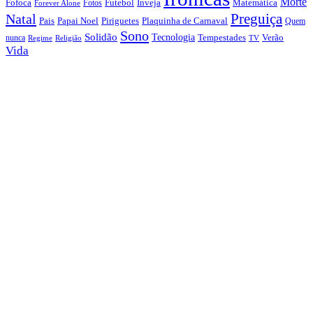
Morte
Fofoca
Futebol
Inveja
Matemática
Fotos
Forever Alone
Preguiça
Natal
Papai Noel
Piriguetes
Plaquinha de Carnaval
Pais
Quem
Sono
Solidão
Tecnologia
nunca
Tempestades
Verão
Regime
Religião
TV
Vida