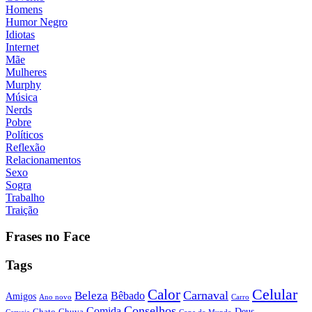
Homens
Humor Negro
Idiotas
Internet
Mãe
Mulheres
Murphy
Música
Nerds
Pobre
Políticos
Reflexão
Relacionamentos
Sexo
Sogra
Trabalho
Traição
Frases no Face
Tags
Calor
Celular
Carnaval
Beleza
Bêbado
Amigos
Ano novo
Carro
Conselhos
Comida
Chato
Chuva
Deus
Cerveja
Copa do Mundo