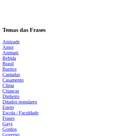
Temas das Frases
Amizade
Amor
Animais
Bebida
Brasil
Burrice
Cantadas
Casamento
Clima
Crianças
Dinheiro
Ditados populares
Enem
Escola / Faculdade
Frases
Gays
Gordos
Governo