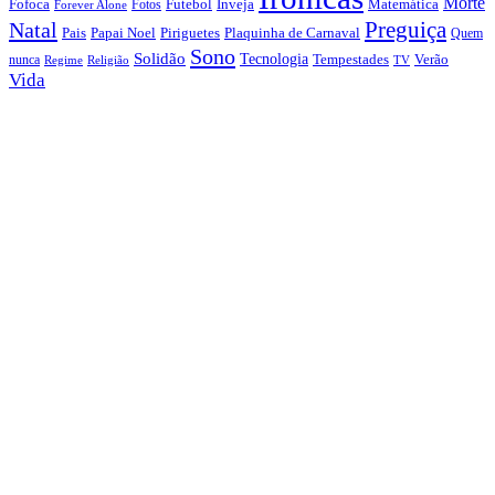
Morte
Fofoca
Futebol
Inveja
Matemática
Fotos
Forever Alone
Preguiça
Natal
Papai Noel
Piriguetes
Plaquinha de Carnaval
Pais
Quem
Sono
Solidão
Tecnologia
nunca
Tempestades
Verão
Regime
Religião
TV
Vida