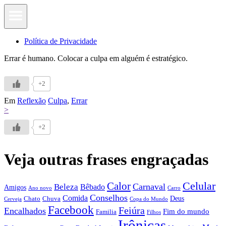
Política de Privacidade
Errar é humano. Colocar a culpa em alguém é estratégico.
+2
Em
Reflexão
Culpa
,
Errar
>
+2
Veja outras frases engraçadas
Calor
Celular
Carnaval
Beleza
Bêbado
Amigos
Ano novo
Carro
Conselhos
Comida
Chato
Chuva
Deus
Cerveja
Copa do Mundo
Facebook
Feiúra
Encalhados
Fim do mundo
Familia
Filhos
Irônicas