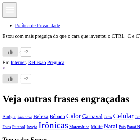
Política de Privacidade
Estou com mais preguiça do que o cara que inventou o CTRL+C e
+2
Em
Internet
,
Reflexão
Preguiça
>
+2
Veja outras frases engraçadas
Calor
Celular
Carnaval
Beleza
Bêbado
Amigos
Ano novo
Carro
Cer
Irônicas
Natal
Morte
Futebol
Inveja
Matemática
Papai N
Fotos
Pais
Temas das Frases