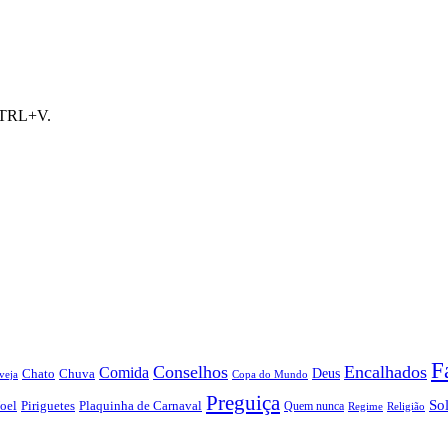
 CTRL+V.
F
Conselhos
Encalhados
Comida
Chato
Chuva
Deus
veja
Copa do Mundo
Preguiça
So
oel
Piriguetes
Plaquinha de Carnaval
Quem nunca
Regime
Religião