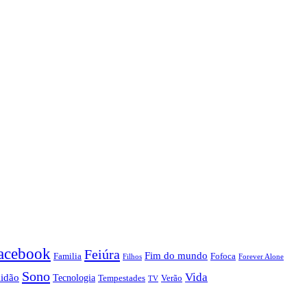
acebook
Feiúra
Fim do mundo
Familia
Fofoca
Forever Alone
Filhos
Sono
Vida
lidão
Tecnologia
Tempestades
Verão
TV