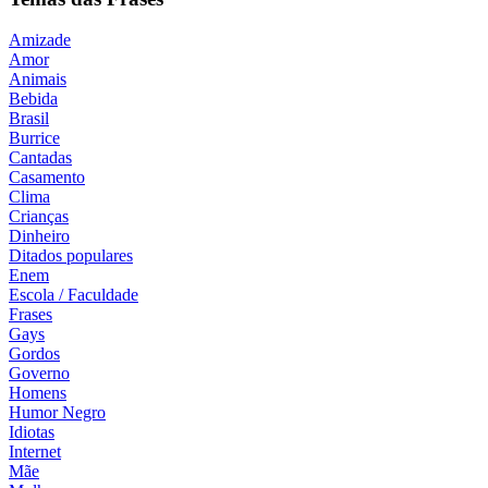
Amizade
Amor
Animais
Bebida
Brasil
Burrice
Cantadas
Casamento
Clima
Crianças
Dinheiro
Ditados populares
Enem
Escola / Faculdade
Frases
Gays
Gordos
Governo
Homens
Humor Negro
Idiotas
Internet
Mãe