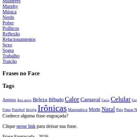
Mulheres
Murphy
Música
Nerds
Pobre
Políticos
Reflexão
Relacionamentos
Sexo
Sogra
Trabalho
Traição
Frases no Face
Tags
Calor
Celular
Carnaval
Beleza
Bêbado
Amigos
Ano novo
Carro
Cer
Irônicas
Natal
Morte
Futebol
Inveja
Matemática
Papai N
Fotos
Pais
Conhece alguma frase engraçada?
Clique
nesse link
para deixar sua frase.
Frase Engraçada - 2026