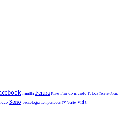
acebook
Feiúra
Fim do mundo
Familia
Fofoca
Forever Alone
Filhos
Sono
Vida
lidão
Tecnologia
Tempestades
Verão
TV