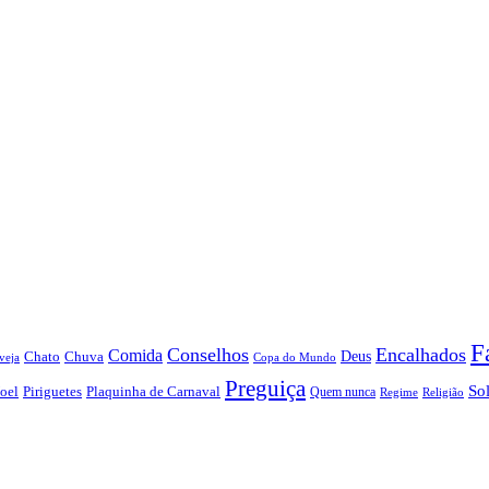
F
Conselhos
Encalhados
Comida
Chato
Chuva
Deus
veja
Copa do Mundo
Preguiça
So
oel
Piriguetes
Plaquinha de Carnaval
Quem nunca
Regime
Religião