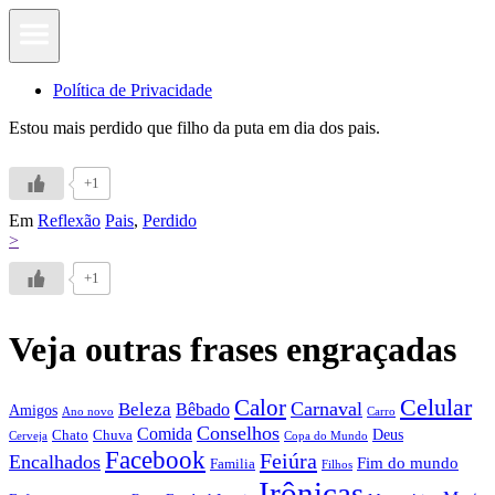
Política de Privacidade
Estou mais perdido que filho da puta em dia dos pais.
+1
Em
Reflexão
Pais
,
Perdido
>
+1
Veja outras frases engraçadas
Calor
Celular
Carnaval
Beleza
Bêbado
Amigos
Ano novo
Carro
Conselhos
Comida
Chato
Chuva
Deus
Cerveja
Copa do Mundo
Facebook
Feiúra
Encalhados
Fim do mundo
Familia
Filhos
Irônicas