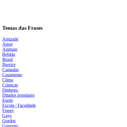
Temas das Frases
Amizade
Amor
Animais
Bebida
Brasil
Burrice
Cantadas
Casamento
Clima
Crianças
Dinheiro
Ditados populares
Enem
Escola / Faculdade
Frases
Gays
Gordos
Governo