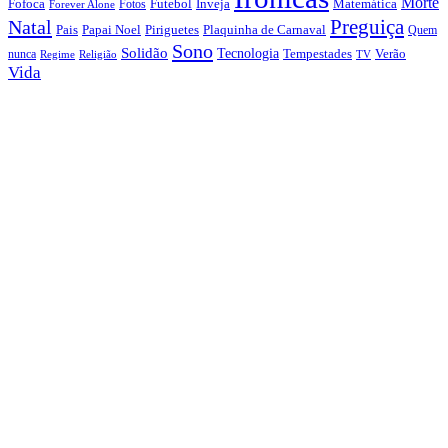
Morte
Fofoca
Futebol
Inveja
Matemática
Fotos
Forever Alone
Preguiça
Natal
Papai Noel
Piriguetes
Plaquinha de Carnaval
Pais
Quem
Sono
Solidão
Tecnologia
nunca
Tempestades
Verão
Regime
Religião
TV
Vida