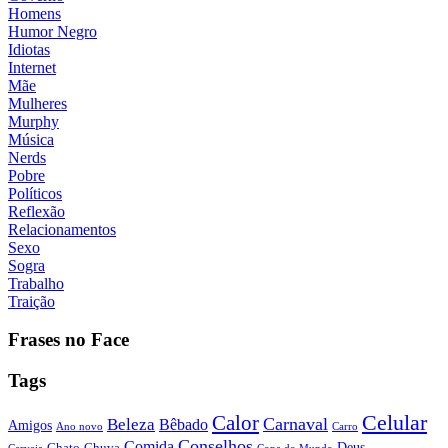
Homens
Humor Negro
Idiotas
Internet
Mãe
Mulheres
Murphy
Música
Nerds
Pobre
Políticos
Reflexão
Relacionamentos
Sexo
Sogra
Trabalho
Traição
Frases no Face
Tags
Calor
Celular
Carnaval
Beleza
Bêbado
Amigos
Ano novo
Carro
Conselhos
Comida
Chato
Chuva
Deus
Cerveja
Copa do Mundo