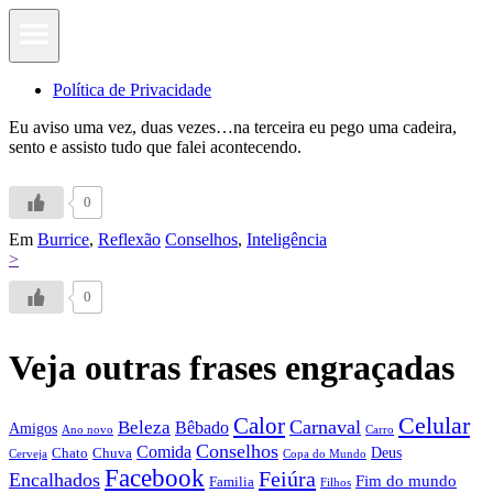
Política de Privacidade
Eu aviso uma vez, duas vezes…na terceira eu pego uma cadeira,
sento e assisto tudo que falei acontecendo.
0
Em
Burrice
,
Reflexão
Conselhos
,
Inteligência
>
0
Veja outras frases engraçadas
Calor
Celular
Carnaval
Beleza
Bêbado
Amigos
Ano novo
Carro
Conselhos
Comida
Chato
Chuva
Deus
Cerveja
Copa do Mundo
Facebook
Feiúra
Encalhados
Fim do mundo
Familia
Filhos