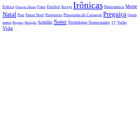
Irônicas
Morte
Fofoca
Futebol
Inveja
Matemática
Fotos
Forever Alone
Preguiça
Natal
Papai Noel
Piriguetes
Plaquinha de Carnaval
Pais
Quem
Sono
Solidão
Tecnologia
nunca
Tempestades
Verão
Regime
Religião
TV
Vida