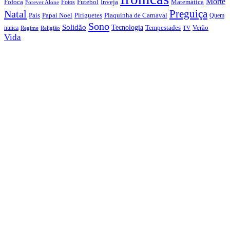
Morte
Fofoca
Futebol
Inveja
Matemática
Fotos
Forever Alone
Preguiça
Natal
Papai Noel
Piriguetes
Plaquinha de Carnaval
Pais
Quem
Sono
Solidão
Tecnologia
nunca
Tempestades
Verão
Regime
Religião
TV
Vida