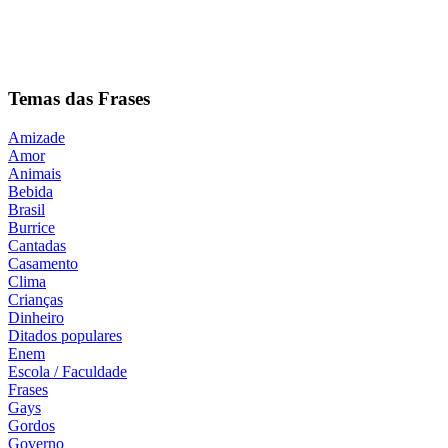
Temas das Frases
Amizade
Amor
Animais
Bebida
Brasil
Burrice
Cantadas
Casamento
Clima
Crianças
Dinheiro
Ditados populares
Enem
Escola / Faculdade
Frases
Gays
Gordos
Governo