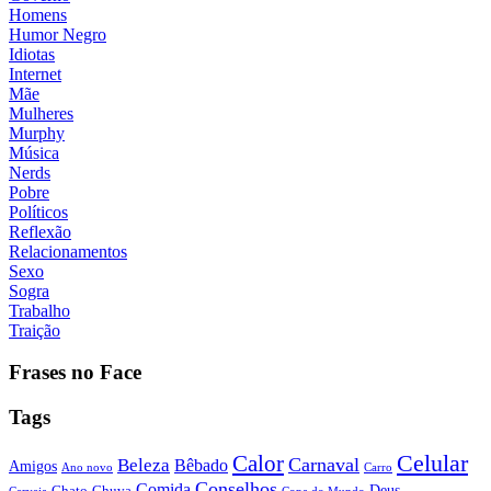
Homens
Humor Negro
Idiotas
Internet
Mãe
Mulheres
Murphy
Música
Nerds
Pobre
Políticos
Reflexão
Relacionamentos
Sexo
Sogra
Trabalho
Traição
Frases no Face
Tags
Calor
Celular
Carnaval
Beleza
Bêbado
Amigos
Ano novo
Carro
Conselhos
Comida
Chato
Chuva
Deus
Cerveja
Copa do Mundo