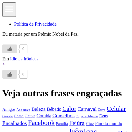
Política de Privacidade
Eu mataria por um Prêmio Nobel da Paz.
0
Em
Idiotas
Irônicas
>
0
Veja outras frases engraçadas
Calor
Celular
Carnaval
Beleza
Bêbado
Amigos
Ano novo
Carro
Conselhos
Comida
Chato
Chuva
Deus
Cerveja
Copa do Mundo
Facebook
Feiúra
Encalhados
Fim do mundo
Familia
Filhos
Irônicas