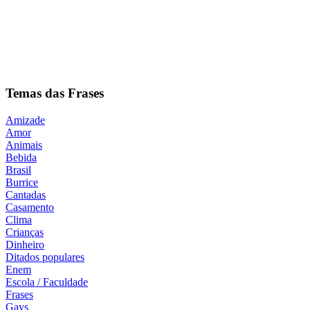
Temas das Frases
Amizade
Amor
Animais
Bebida
Brasil
Burrice
Cantadas
Casamento
Clima
Crianças
Dinheiro
Ditados populares
Enem
Escola / Faculdade
Frases
Gays