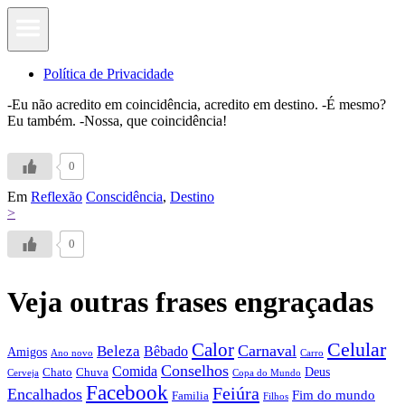
Política de Privacidade
-Eu não acredito em coincidência, acredito em destino. -É mesmo?
Eu também. -Nossa, que coincidência!
0
Em
Reflexão
Conscidência
,
Destino
>
0
Veja outras frases engraçadas
Calor
Celular
Carnaval
Beleza
Bêbado
Amigos
Ano novo
Carro
Conselhos
Comida
Chato
Chuva
Deus
Cerveja
Copa do Mundo
Facebook
Feiúra
Encalhados
Fim do mundo
Familia
Filhos