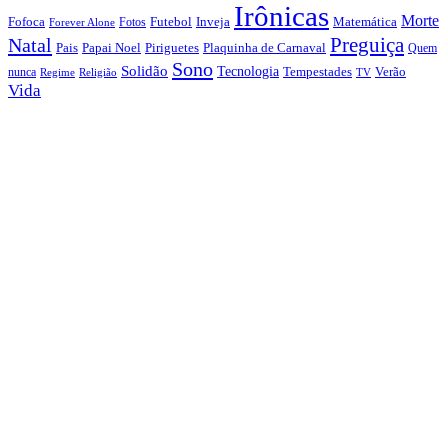
Irônicas
Morte
Fofoca
Futebol
Inveja
Matemática
Fotos
Forever Alone
Preguiça
Natal
Papai Noel
Piriguetes
Plaquinha de Carnaval
Pais
Quem
Sono
Solidão
Tecnologia
nunca
Tempestades
Verão
Regime
Religião
TV
Vida