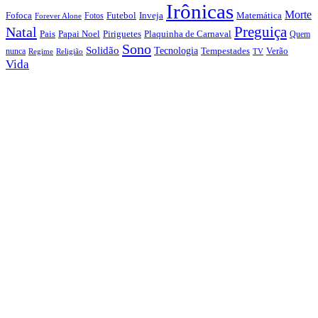
Irônicas
Morte
Fofoca
Futebol
Inveja
Matemática
Fotos
Forever Alone
Preguiça
Natal
Papai Noel
Piriguetes
Plaquinha de Carnaval
Pais
Quem
Sono
Solidão
Tecnologia
nunca
Tempestades
Verão
Regime
Religião
TV
Vida