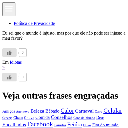
Política de Privacidade
Eu sei que o mundo é injusto, mas por que ele não pode ser injusto a
meu favor?
0
Em
Idiotas
>
0
Veja outras frases engraçadas
Calor
Celular
Carnaval
Beleza
Bêbado
Amigos
Ano novo
Carro
Conselhos
Comida
Chato
Chuva
Deus
Cerveja
Copa do Mundo
Facebook
Feiúra
Encalhados
Fim do mundo
Familia
Filhos