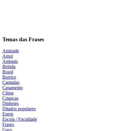
Temas das Frases
Amizade
Amor
Animais
Bebida
Brasil
Burrice
Cantadas
Casamento
Clima
Crianças
Dinheiro
Ditados populares
Enem
Escola / Faculdade
Frases
Gays