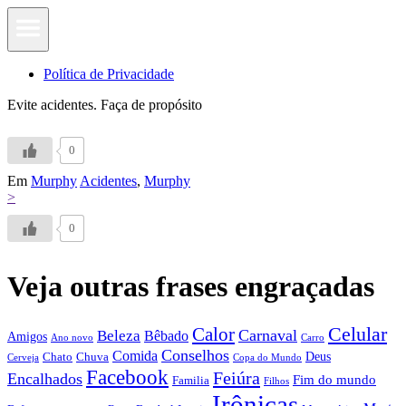
Política de Privacidade
Evite acidentes. Faça de propósito
0
Em
Murphy
Acidentes
,
Murphy
>
0
Veja outras frases engraçadas
Calor
Celular
Carnaval
Beleza
Bêbado
Amigos
Ano novo
Carro
Conselhos
Comida
Chato
Chuva
Deus
Cerveja
Copa do Mundo
Facebook
Feiúra
Encalhados
Fim do mundo
Familia
Filhos
Irônicas