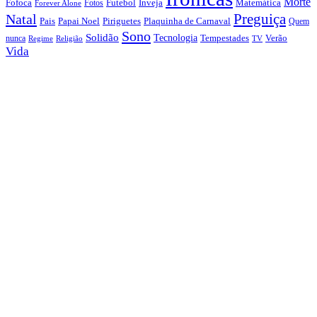
Morte
Fofoca
Futebol
Inveja
Matemática
Fotos
Forever Alone
Preguiça
Natal
Papai Noel
Piriguetes
Plaquinha de Carnaval
Pais
Quem
Sono
Solidão
Tecnologia
nunca
Tempestades
Verão
Regime
Religião
TV
Vida