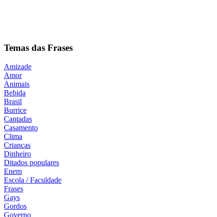
Temas das Frases
Amizade
Amor
Animais
Bebida
Brasil
Burrice
Cantadas
Casamento
Clima
Crianças
Dinheiro
Ditados populares
Enem
Escola / Faculdade
Frases
Gays
Gordos
Governo