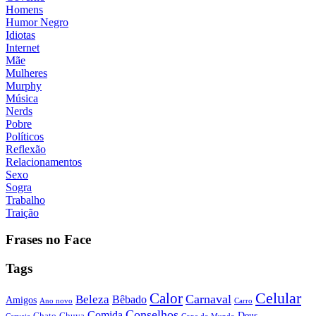
Homens
Humor Negro
Idiotas
Internet
Mãe
Mulheres
Murphy
Música
Nerds
Pobre
Políticos
Reflexão
Relacionamentos
Sexo
Sogra
Trabalho
Traição
Frases no Face
Tags
Calor
Celular
Carnaval
Beleza
Bêbado
Amigos
Ano novo
Carro
Conselhos
Comida
Chato
Chuva
Deus
Cerveja
Copa do Mundo