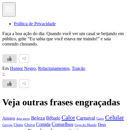
Política de Privacidade
Faça a boa ação do dia: Quando você ver um casal se beijando em
público, grite “Eu sabia que você estava me traindo!” e saia
correndo chorando.
+2
Em
Humor Negro
,
Relacionamentos
,
Traição
>
+2
Veja outras frases engraçadas
Calor
Celular
Carnaval
Beleza
Bêbado
Amigos
Ano novo
Carro
Conselhos
Comida
Chato
Chuva
Deus
Cerveja
Copa do Mundo