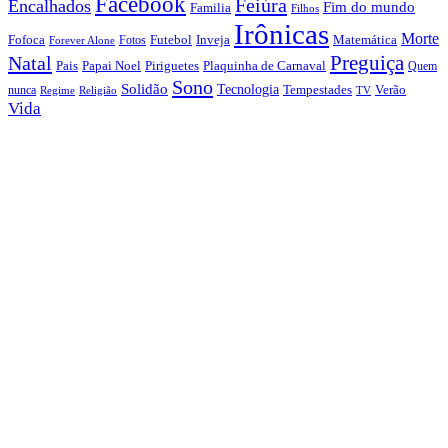
Facebook
Feiúra
Encalhados
Fim do mundo
Familia
Filhos
Irônicas
Morte
Fofoca
Futebol
Inveja
Matemática
Fotos
Forever Alone
Preguiça
Natal
Papai Noel
Piriguetes
Plaquinha de Carnaval
Pais
Quem
Sono
Solidão
Tecnologia
nunca
Tempestades
Verão
Regime
Religião
TV
Vida