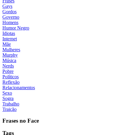
Frases
Gays
Gordos
Governo
Homens
Humor Negro
Idiotas
Internet
Mãe
Mulheres
Murphy
Música
Nerds
Pobre
Políticos
Reflexão
Relacionamentos
Sexo
Sogra
Trabalho
Traição
Frases no Face
Tags