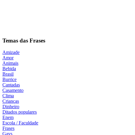
Temas das Frases
Amizade
Amor
Animais
Bebida
Brasil
Burrice
Cantadas
Casamento
Clima
Crianças
Dinheiro
Ditados populares
Enem
Escola / Faculdade
Frases
Gays