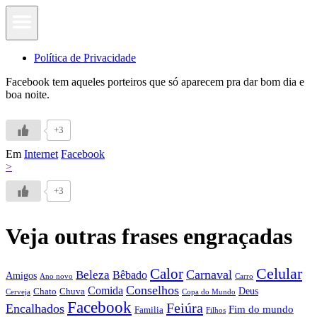
Política de Privacidade
Facebook tem aqueles porteiros que só aparecem pra dar bom dia e
boa noite.
+3
Em
Internet
Facebook
>
+3
Veja outras frases engraçadas
Calor
Celular
Carnaval
Beleza
Bêbado
Amigos
Ano novo
Carro
Conselhos
Comida
Chato
Chuva
Deus
Cerveja
Copa do Mundo
Facebook
Feiúra
Encalhados
Fim do mundo
Familia
Filhos