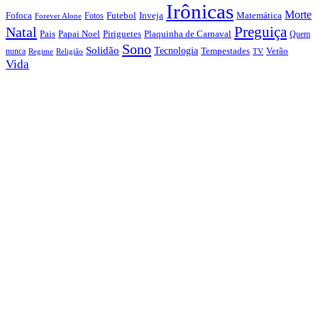
Irônicas
Morte
Fofoca
Futebol
Inveja
Matemática
Fotos
Forever Alone
Preguiça
Natal
Papai Noel
Piriguetes
Plaquinha de Carnaval
Pais
Quem
Sono
Solidão
Tecnologia
nunca
Tempestades
Verão
Regime
Religião
TV
Vida