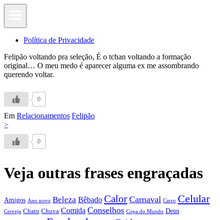
Política de Privacidade
Felipão voltando pra seleção, É o tchan voltando a formação
original… O meu medo é aparecer alguma ex me assombrando
querendo voltar.
0
Em
Relacionamentos
Felipão
>
0
Veja outras frases engraçadas
Calor
Celular
Carnaval
Beleza
Bêbado
Amigos
Ano novo
Carro
Conselhos
Comida
Chato
Chuva
Deus
Cerveja
Copa do Mundo