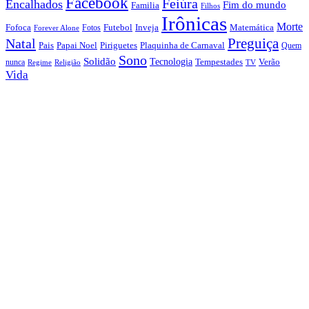
Facebook
Feiúra
Encalhados
Fim do mundo
Familia
Filhos
Irônicas
Morte
Fofoca
Futebol
Inveja
Matemática
Fotos
Forever Alone
Preguiça
Natal
Papai Noel
Piriguetes
Plaquinha de Carnaval
Pais
Quem
Sono
Solidão
Tecnologia
nunca
Tempestades
Verão
Regime
Religião
TV
Vida