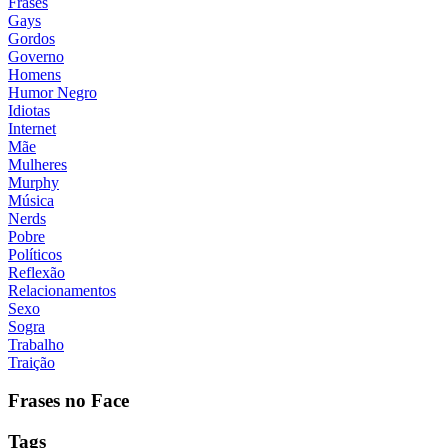
Frases
Gays
Gordos
Governo
Homens
Humor Negro
Idiotas
Internet
Mãe
Mulheres
Murphy
Música
Nerds
Pobre
Políticos
Reflexão
Relacionamentos
Sexo
Sogra
Trabalho
Traição
Frases no Face
Tags