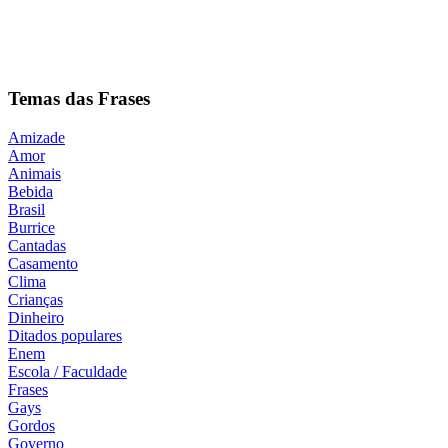
Temas das Frases
Amizade
Amor
Animais
Bebida
Brasil
Burrice
Cantadas
Casamento
Clima
Crianças
Dinheiro
Ditados populares
Enem
Escola / Faculdade
Frases
Gays
Gordos
Governo