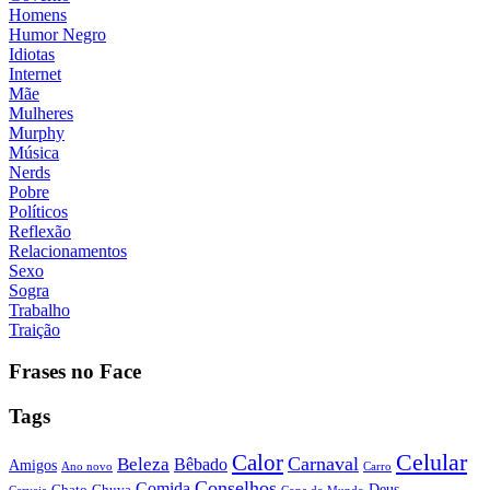
Homens
Humor Negro
Idiotas
Internet
Mãe
Mulheres
Murphy
Música
Nerds
Pobre
Políticos
Reflexão
Relacionamentos
Sexo
Sogra
Trabalho
Traição
Frases no Face
Tags
Calor
Celular
Carnaval
Beleza
Bêbado
Amigos
Ano novo
Carro
Conselhos
Comida
Chato
Chuva
Deus
Cerveja
Copa do Mundo