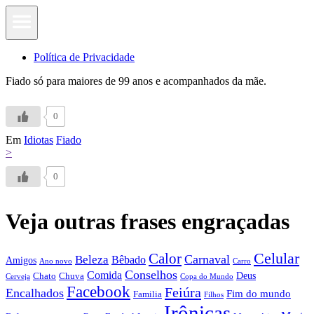
Política de Privacidade
Fiado só para maiores de 99 anos e acompanhados da mãe.
0
Em
Idiotas
Fiado
>
0
Veja outras frases engraçadas
Calor
Celular
Carnaval
Beleza
Bêbado
Amigos
Ano novo
Carro
Conselhos
Comida
Chato
Chuva
Deus
Cerveja
Copa do Mundo
Facebook
Feiúra
Encalhados
Fim do mundo
Familia
Filhos
Irônicas