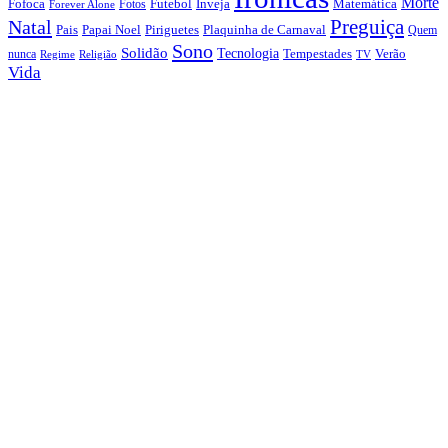
Morte
Fofoca
Futebol
Inveja
Matemática
Fotos
Forever Alone
Preguiça
Natal
Papai Noel
Piriguetes
Plaquinha de Carnaval
Pais
Quem
Sono
Solidão
Tecnologia
nunca
Tempestades
Verão
Regime
Religião
TV
Vida