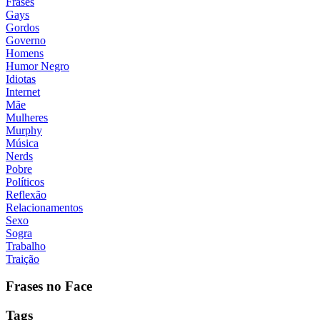
Frases
Gays
Gordos
Governo
Homens
Humor Negro
Idiotas
Internet
Mãe
Mulheres
Murphy
Música
Nerds
Pobre
Políticos
Reflexão
Relacionamentos
Sexo
Sogra
Trabalho
Traição
Frases no Face
Tags