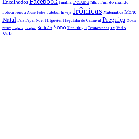
Facebook
Feiúra
Encalhados
Fim do mundo
Familia
Filhos
Irônicas
Morte
Fofoca
Futebol
Inveja
Matemática
Fotos
Forever Alone
Preguiça
Natal
Papai Noel
Piriguetes
Plaquinha de Carnaval
Pais
Quem
Sono
Solidão
Tecnologia
nunca
Tempestades
Verão
Regime
Religião
TV
Vida