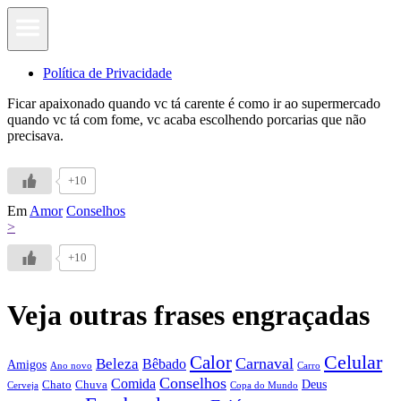
Política de Privacidade
Ficar apaixonado quando vc tá carente é como ir ao supermercado
quando vc tá com fome, vc acaba escolhendo porcarias que não
precisava.
+10
Em
Amor
Conselhos
>
+10
Veja outras frases engraçadas
Calor
Celular
Carnaval
Beleza
Bêbado
Amigos
Ano novo
Carro
Conselhos
Comida
Chato
Chuva
Deus
Cerveja
Copa do Mundo