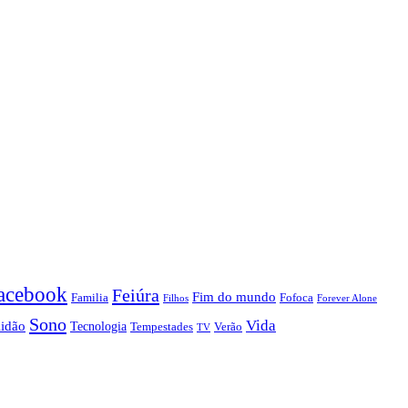
acebook
Feiúra
Fim do mundo
Familia
Fofoca
Forever Alone
Filhos
Sono
Vida
lidão
Tecnologia
Tempestades
Verão
TV