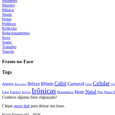
Mulheres
Murphy
Música
Nerds
Pobre
Políticos
Reflexão
Relacionamentos
Sexo
Sogra
Trabalho
Traição
Frases no Face
Tags
Calor
Celular
Carnaval
Beleza
Bêbado
Amigos
Ano novo
Carro
Cer
Irônicas
Natal
Morte
Futebol
Inveja
Matemática
Papai N
Fotos
Pais
Conhece alguma frase engraçada?
Clique
nesse link
para deixar sua frase.
Frase Engraçada - 2026