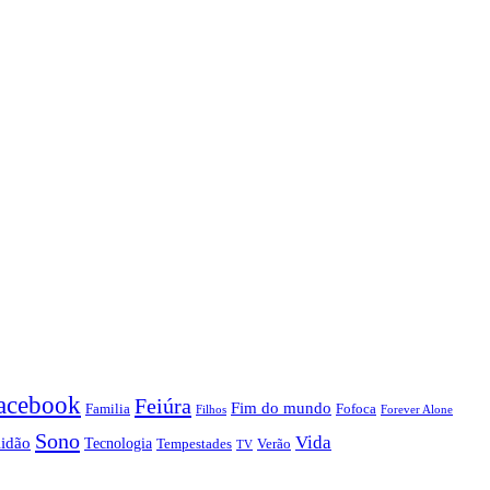
acebook
Feiúra
Fim do mundo
Familia
Fofoca
Forever Alone
Filhos
Sono
Vida
lidão
Tecnologia
Tempestades
Verão
TV