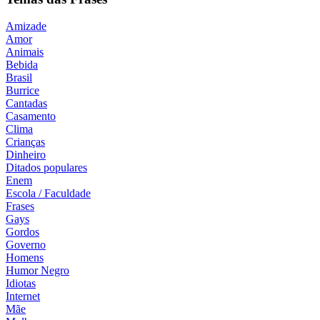
Amizade
Amor
Animais
Bebida
Brasil
Burrice
Cantadas
Casamento
Clima
Crianças
Dinheiro
Ditados populares
Enem
Escola / Faculdade
Frases
Gays
Gordos
Governo
Homens
Humor Negro
Idiotas
Internet
Mãe