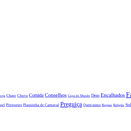
F
Conselhos
Encalhados
Comida
Chato
Chuva
Deus
veja
Copa do Mundo
Preguiça
So
oel
Piriguetes
Plaquinha de Carnaval
Quem nunca
Regime
Religião