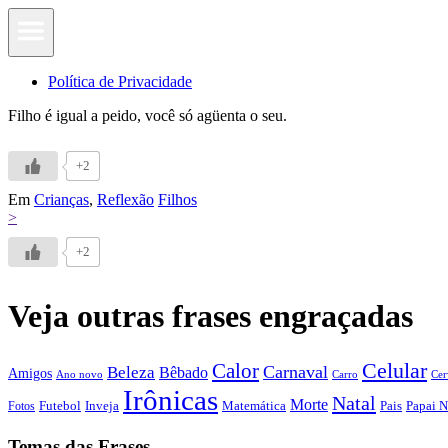
Política de Privacidade
Filho é igual a peido, você só agüenta o seu.
+2
Em
Crianças
,
Reflexão
Filhos
>
+2
Veja outras frases engraçadas
Calor
Celular
Carnaval
Beleza
Bêbado
Amigos
Ano novo
Carro
Cer
Irônicas
Natal
Morte
Futebol
Inveja
Matemática
Papai N
Fotos
Pais
Temas das Frases