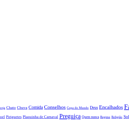
F
Conselhos
Encalhados
Comida
Chato
Chuva
Deus
veja
Copa do Mundo
Preguiça
So
oel
Piriguetes
Plaquinha de Carnaval
Quem nunca
Regime
Religião