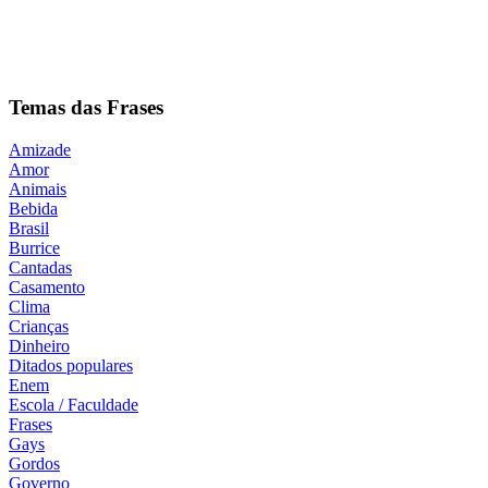
Temas das Frases
Amizade
Amor
Animais
Bebida
Brasil
Burrice
Cantadas
Casamento
Clima
Crianças
Dinheiro
Ditados populares
Enem
Escola / Faculdade
Frases
Gays
Gordos
Governo