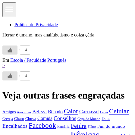
Política de Privacidade
Herrar é umano, mas analfabetismo é coiza çéria.
+4
Em
Escola / Faculdade
Português
>
+4
Veja outras frases engraçadas
Calor
Celular
Carnaval
Beleza
Bêbado
Amigos
Ano novo
Carro
Conselhos
Comida
Chato
Chuva
Deus
Cerveja
Copa do Mundo
Facebook
Feiúra
Encalhados
Fim do mundo
Familia
Filhos
Irônicas