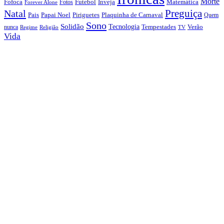
Morte
Fofoca
Futebol
Inveja
Matemática
Fotos
Forever Alone
Preguiça
Natal
Papai Noel
Piriguetes
Plaquinha de Carnaval
Pais
Quem
Sono
Solidão
Tecnologia
nunca
Tempestades
Verão
Regime
Religião
TV
Vida