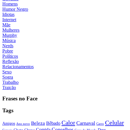
Homens
Humor Negro
Idiotas
Internet
Mãe
Mulheres
Murphy
Música
Nerds
Pobre
Políticos
Reflexão
Relacionamentos
Sexo
Sogra
Trabalho
Traição
Frases no Face
Tags
Calor
Celular
Carnaval
Beleza
Bêbado
Amigos
Ano novo
Carro
Conselhos
Comida
Chato
Chuva
Deus
Cerveja
Copa do Mundo