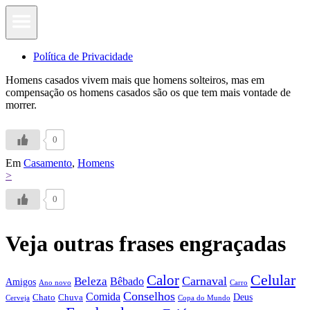
Política de Privacidade
Homens casados vivem mais que homens solteiros, mas em
compensação os homens casados são os que tem mais vontade de
morrer.
0
Em
Casamento
,
Homens
>
0
Veja outras frases engraçadas
Calor
Celular
Carnaval
Beleza
Bêbado
Amigos
Ano novo
Carro
Conselhos
Comida
Chato
Chuva
Deus
Cerveja
Copa do Mundo