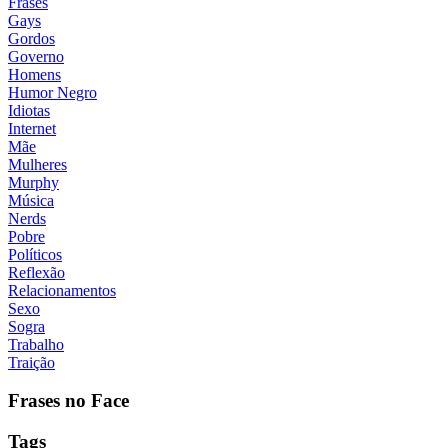
Frases
Gays
Gordos
Governo
Homens
Humor Negro
Idiotas
Internet
Mãe
Mulheres
Murphy
Música
Nerds
Pobre
Políticos
Reflexão
Relacionamentos
Sexo
Sogra
Trabalho
Traição
Frases no Face
Tags