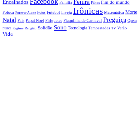
Facebook
Feiúra
Encalhados
Fim do mundo
Familia
Filhos
Irônicas
Morte
Fofoca
Futebol
Inveja
Matemática
Fotos
Forever Alone
Preguiça
Natal
Papai Noel
Piriguetes
Plaquinha de Carnaval
Pais
Quem
Sono
Solidão
Tecnologia
nunca
Tempestades
Verão
Regime
Religião
TV
Vida