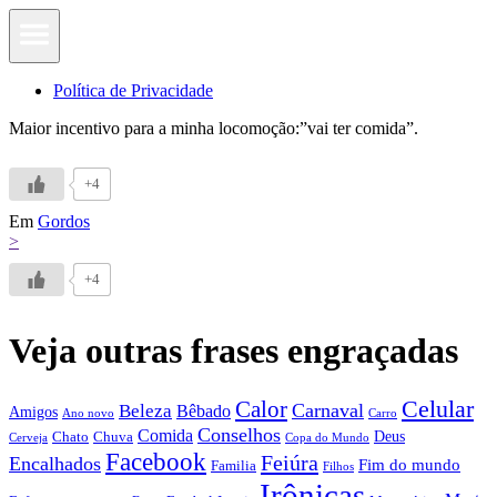
Política de Privacidade
Maior incentivo para a minha locomoção:”vai ter comida”.
+4
Em
Gordos
>
+4
Veja outras frases engraçadas
Calor
Celular
Carnaval
Beleza
Bêbado
Amigos
Ano novo
Carro
Conselhos
Comida
Chato
Chuva
Deus
Cerveja
Copa do Mundo
Facebook
Feiúra
Encalhados
Fim do mundo
Familia
Filhos
Irônicas