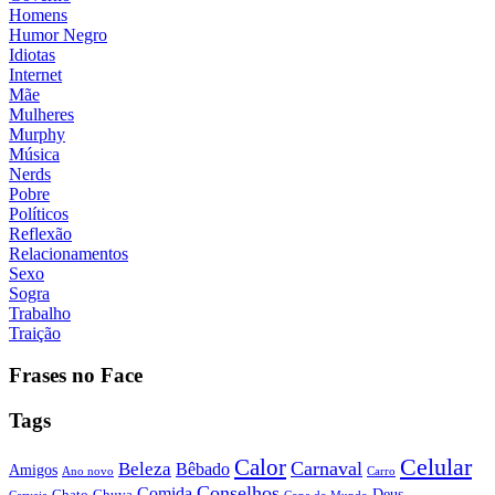
Homens
Humor Negro
Idiotas
Internet
Mãe
Mulheres
Murphy
Música
Nerds
Pobre
Políticos
Reflexão
Relacionamentos
Sexo
Sogra
Trabalho
Traição
Frases no Face
Tags
Calor
Celular
Carnaval
Beleza
Bêbado
Amigos
Ano novo
Carro
Conselhos
Comida
Chato
Chuva
Deus
Cerveja
Copa do Mundo