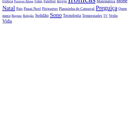
Morte
Fofoca
Futebol
Inveja
Matemática
Fotos
Forever Alone
Preguiça
Natal
Papai Noel
Piriguetes
Plaquinha de Carnaval
Pais
Quem
Sono
Solidão
Tecnologia
nunca
Tempestades
Verão
Regime
Religião
TV
Vida