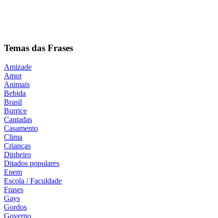
Temas das Frases
Amizade
Amor
Animais
Bebida
Brasil
Burrice
Cantadas
Casamento
Clima
Crianças
Dinheiro
Ditados populares
Enem
Escola / Faculdade
Frases
Gays
Gordos
Governo