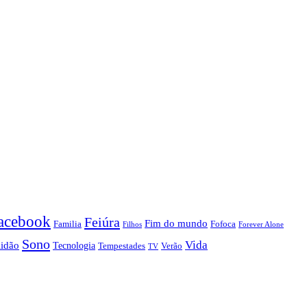
acebook
Feiúra
Fim do mundo
Familia
Fofoca
Forever Alone
Filhos
Sono
Vida
lidão
Tecnologia
Tempestades
Verão
TV