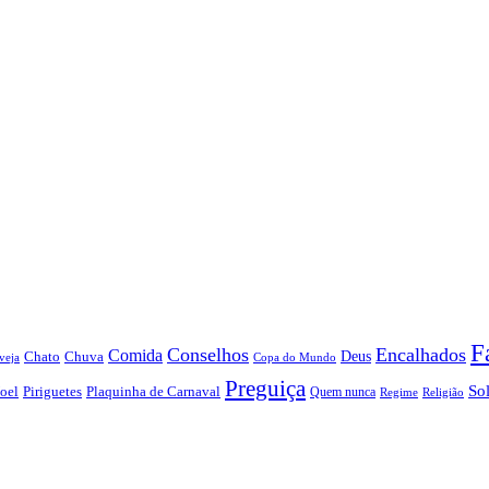
F
Conselhos
Encalhados
Comida
Chato
Chuva
Deus
veja
Copa do Mundo
Preguiça
So
oel
Piriguetes
Plaquinha de Carnaval
Quem nunca
Regime
Religião