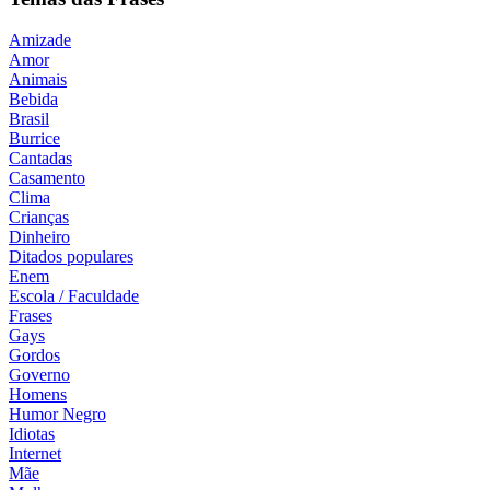
Amizade
Amor
Animais
Bebida
Brasil
Burrice
Cantadas
Casamento
Clima
Crianças
Dinheiro
Ditados populares
Enem
Escola / Faculdade
Frases
Gays
Gordos
Governo
Homens
Humor Negro
Idiotas
Internet
Mãe