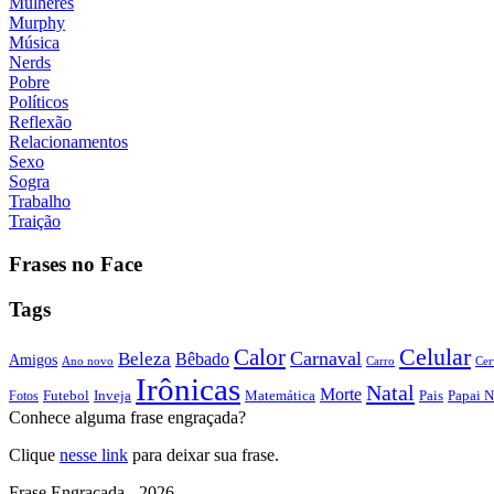
Mulheres
Murphy
Música
Nerds
Pobre
Políticos
Reflexão
Relacionamentos
Sexo
Sogra
Trabalho
Traição
Frases no Face
Tags
Calor
Celular
Carnaval
Beleza
Bêbado
Amigos
Ano novo
Carro
Cer
Irônicas
Natal
Morte
Futebol
Inveja
Matemática
Papai N
Fotos
Pais
Conhece alguma frase engraçada?
Clique
nesse link
para deixar sua frase.
Frase Engraçada - 2026