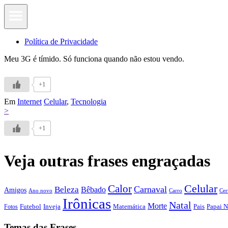
Política de Privacidade
Meu 3G é tímido. Só funciona quando não estou vendo.
+1
Em
Internet
Celular
,
Tecnologia
>
+1
Veja outras frases engraçadas
Calor
Celular
Carnaval
Beleza
Bêbado
Amigos
Ano novo
Carro
Cer
Irônicas
Natal
Morte
Futebol
Inveja
Matemática
Papai N
Fotos
Pais
Temas das Frases