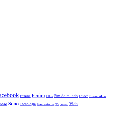
acebook
Feiúra
Fim do mundo
Familia
Fofoca
Forever Alone
Filhos
Sono
Vida
lidão
Tecnologia
Tempestades
Verão
TV