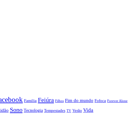
acebook
Feiúra
Fim do mundo
Familia
Fofoca
Forever Alone
Filhos
Sono
Vida
lidão
Tecnologia
Tempestades
Verão
TV