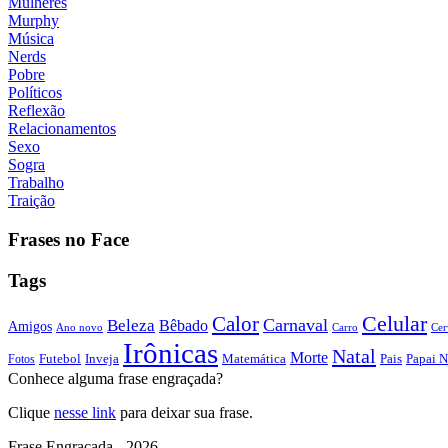
Mulheres
Murphy
Música
Nerds
Pobre
Políticos
Reflexão
Relacionamentos
Sexo
Sogra
Trabalho
Traição
Frases no Face
Tags
Calor
Celular
Carnaval
Beleza
Bêbado
Amigos
Ano novo
Carro
Cer
Irônicas
Natal
Morte
Futebol
Inveja
Matemática
Papai N
Fotos
Pais
Conhece alguma frase engraçada?
Clique
nesse link
para deixar sua frase.
Frase Engraçada - 2026