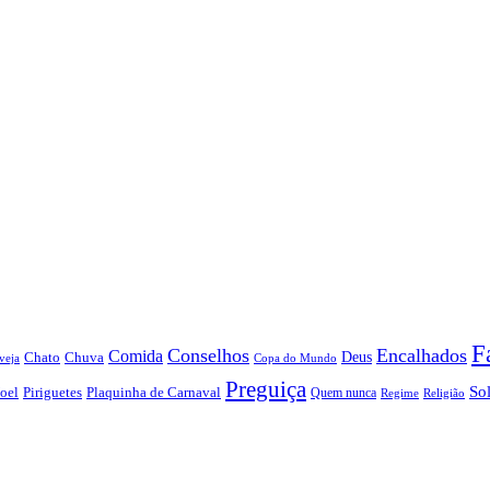
F
Conselhos
Encalhados
Comida
Chato
Chuva
Deus
veja
Copa do Mundo
Preguiça
So
oel
Piriguetes
Plaquinha de Carnaval
Quem nunca
Regime
Religião