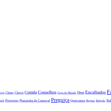
F
Conselhos
Encalhados
Comida
Chato
Chuva
Deus
veja
Copa do Mundo
Preguiça
So
oel
Piriguetes
Plaquinha de Carnaval
Quem nunca
Regime
Religião