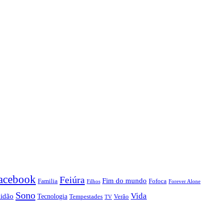
acebook
Feiúra
Fim do mundo
Familia
Fofoca
Forever Alone
Filhos
Sono
Vida
lidão
Tecnologia
Tempestades
Verão
TV