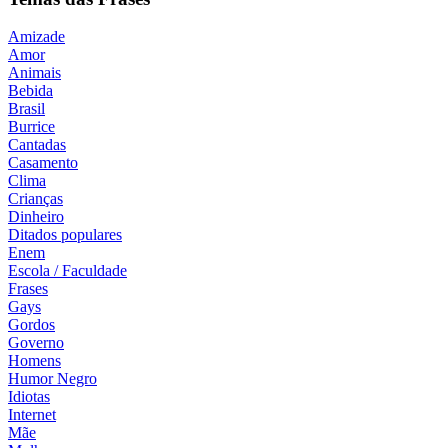
Amizade
Amor
Animais
Bebida
Brasil
Burrice
Cantadas
Casamento
Clima
Crianças
Dinheiro
Ditados populares
Enem
Escola / Faculdade
Frases
Gays
Gordos
Governo
Homens
Humor Negro
Idiotas
Internet
Mãe