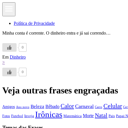
Política de Privacidade
Minha conta é corrente. O dinheiro entra e já sai correndo…
0
Em
Dinheiro
>
0
Veja outras frases engraçadas
Calor
Celular
Carnaval
Beleza
Bêbado
Amigos
Ano novo
Carro
Cer
Irônicas
Natal
Morte
Futebol
Inveja
Matemática
Papai N
Fotos
Pais
Temas das Frases