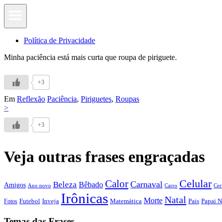
Política de Privacidade
Minha paciência está mais curta que roupa de piriguete.
+3
Em
Reflexão
Paciência
,
Piriguetes
,
Roupas
>
+3
Veja outras frases engraçadas
Calor
Celular
Carnaval
Beleza
Bêbado
Amigos
Ano novo
Carro
Cer
Irônicas
Natal
Morte
Futebol
Inveja
Matemática
Papai N
Fotos
Pais
Temas das Frases