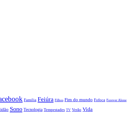
acebook
Feiúra
Fim do mundo
Familia
Fofoca
Forever Alone
Filhos
Sono
Vida
lidão
Tecnologia
Tempestades
Verão
TV