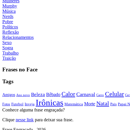
Mulheres
Murphy
Música
Nerds
Pobre
Políticos
Reflexão
Relacionamentos
Sexo
Sogra
Trabalho
Traição
Frases no Face
Tags
Calor
Celular
Carnaval
Beleza
Bêbado
Amigos
Ano novo
Carro
Cer
Irônicas
Natal
Morte
Futebol
Inveja
Matemática
Papai N
Fotos
Pais
Conhece alguma frase engraçada?
Clique
nesse link
para deixar sua frase.
Frase Engraçada - 2026