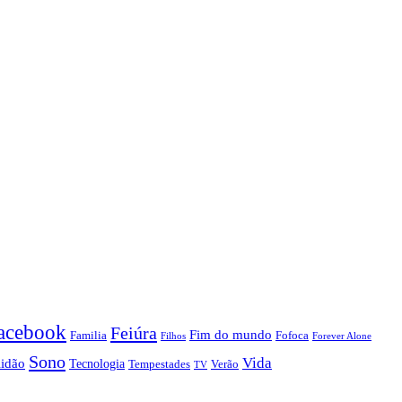
acebook
Feiúra
Fim do mundo
Familia
Fofoca
Forever Alone
Filhos
Sono
Vida
lidão
Tecnologia
Tempestades
Verão
TV