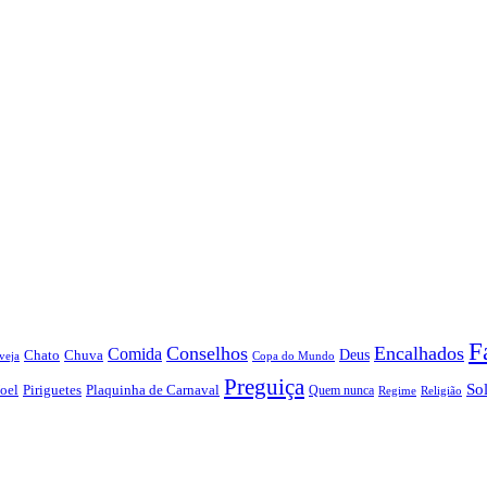
F
Conselhos
Encalhados
Comida
Chato
Chuva
Deus
veja
Copa do Mundo
Preguiça
So
oel
Piriguetes
Plaquinha de Carnaval
Quem nunca
Regime
Religião