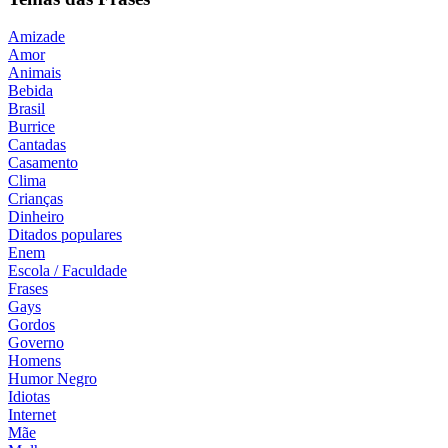
Amizade
Amor
Animais
Bebida
Brasil
Burrice
Cantadas
Casamento
Clima
Crianças
Dinheiro
Ditados populares
Enem
Escola / Faculdade
Frases
Gays
Gordos
Governo
Homens
Humor Negro
Idiotas
Internet
Mãe