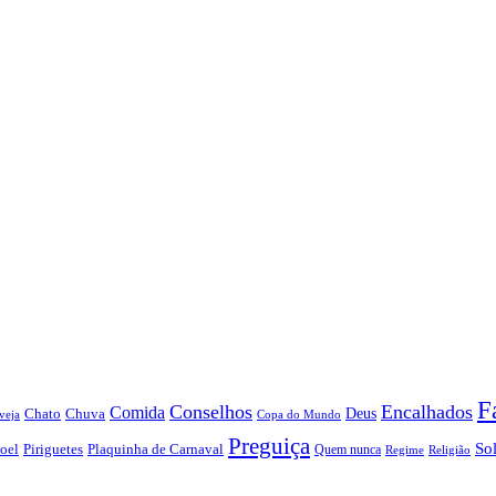
F
Conselhos
Encalhados
Comida
Chato
Chuva
Deus
veja
Copa do Mundo
Preguiça
So
oel
Piriguetes
Plaquinha de Carnaval
Quem nunca
Regime
Religião