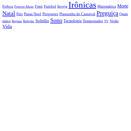
Irônicas
Morte
Fofoca
Futebol
Inveja
Matemática
Fotos
Forever Alone
Preguiça
Natal
Papai Noel
Piriguetes
Plaquinha de Carnaval
Pais
Quem
Sono
Solidão
Tecnologia
nunca
Tempestades
Verão
Regime
Religião
TV
Vida