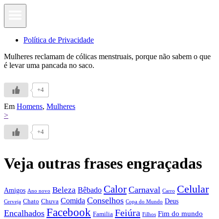
Política de Privacidade
Mulheres reclamam de cólicas menstruais, porque não sabem o que
é levar uma pancada no saco.
+4
Em
Homens
,
Mulheres
>
+4
Veja outras frases engraçadas
Calor
Celular
Carnaval
Beleza
Bêbado
Amigos
Ano novo
Carro
Conselhos
Comida
Chato
Chuva
Deus
Cerveja
Copa do Mundo
Facebook
Feiúra
Encalhados
Fim do mundo
Familia
Filhos