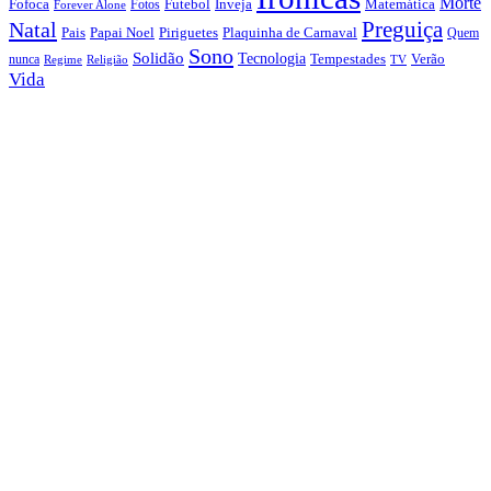
Morte
Fofoca
Futebol
Inveja
Matemática
Fotos
Forever Alone
Preguiça
Natal
Papai Noel
Piriguetes
Plaquinha de Carnaval
Pais
Quem
Sono
Solidão
Tecnologia
nunca
Tempestades
Verão
Regime
Religião
TV
Vida