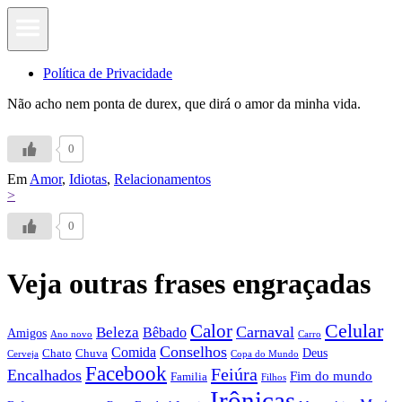
Política de Privacidade
Não acho nem ponta de durex, que dirá o amor da minha vida.
0
Em
Amor
,
Idiotas
,
Relacionamentos
>
0
Veja outras frases engraçadas
Calor
Celular
Carnaval
Beleza
Bêbado
Amigos
Ano novo
Carro
Conselhos
Comida
Chato
Chuva
Deus
Cerveja
Copa do Mundo
Facebook
Feiúra
Encalhados
Fim do mundo
Familia
Filhos
Irônicas