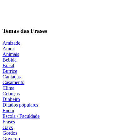
Temas das Frases
Amizade
Amor
Animais
Bebida
Brasil
Burrice
Cantadas
Casamento
Clima
Crianças
Dinheiro
Ditados populares
Enem
Escola / Faculdade
Frases
Gays
Gordos
Governo