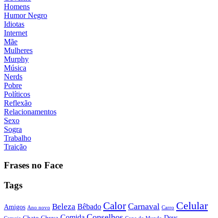
Homens
Humor Negro
Idiotas
Internet
Mãe
Mulheres
Murphy
Música
Nerds
Pobre
Políticos
Reflexão
Relacionamentos
Sexo
Sogra
Trabalho
Traição
Frases no Face
Tags
Calor
Celular
Carnaval
Beleza
Bêbado
Amigos
Ano novo
Carro
Conselhos
Comida
Chato
Chuva
Deus
Cerveja
Copa do Mundo