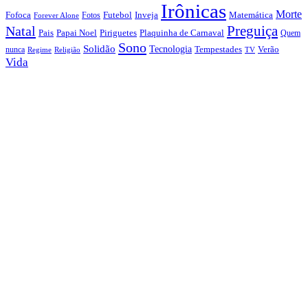
Irônicas
Morte
Fofoca
Futebol
Inveja
Matemática
Fotos
Forever Alone
Preguiça
Natal
Papai Noel
Piriguetes
Plaquinha de Carnaval
Pais
Quem
Sono
Solidão
Tecnologia
nunca
Tempestades
Verão
Regime
Religião
TV
Vida