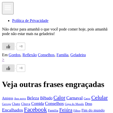
Política de Privacidade
Não deixe para amanhã o que você pode comer hoje, pois amanhã
pode não estar mais na geladeira!
+8
Em
Gordos
,
Reflexão
Conselhos
,
Familia
,
Geladeira
>
+8
Veja outras frases engraçadas
Calor
Celular
Carnaval
Beleza
Bêbado
Amigos
Ano novo
Carro
Conselhos
Comida
Chato
Chuva
Deus
Cerveja
Copa do Mundo
Facebook
Feiúra
Encalhados
Fim do mundo
Familia
Filhos