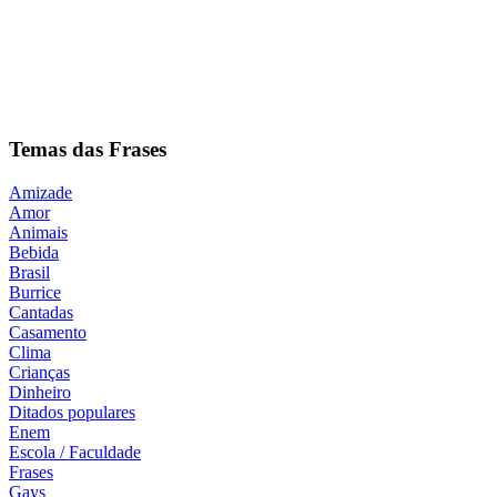
Temas das Frases
Amizade
Amor
Animais
Bebida
Brasil
Burrice
Cantadas
Casamento
Clima
Crianças
Dinheiro
Ditados populares
Enem
Escola / Faculdade
Frases
Gays