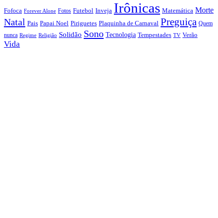
Irônicas
Morte
Fofoca
Futebol
Inveja
Matemática
Fotos
Forever Alone
Preguiça
Natal
Papai Noel
Piriguetes
Plaquinha de Carnaval
Pais
Quem
Sono
Solidão
Tecnologia
nunca
Tempestades
Verão
Regime
Religião
TV
Vida