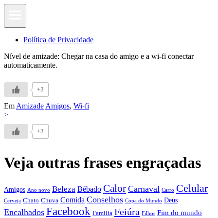
Política de Privacidade
Nível de amizade: Chegar na casa do amigo e a wi-fi conectar
automaticamente.
+3
Em
Amizade
Amigos
,
Wi-fi
>
+3
Veja outras frases engraçadas
Calor
Celular
Carnaval
Beleza
Bêbado
Amigos
Ano novo
Carro
Conselhos
Comida
Chato
Chuva
Deus
Cerveja
Copa do Mundo
Facebook
Feiúra
Encalhados
Fim do mundo
Familia
Filhos