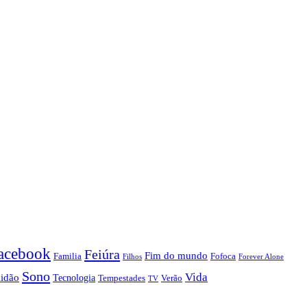
acebook
Feiúra
Fim do mundo
Familia
Fofoca
Forever Alone
Filhos
Sono
Vida
lidão
Tecnologia
Tempestades
Verão
TV