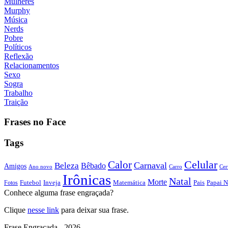
Mulheres
Murphy
Música
Nerds
Pobre
Políticos
Reflexão
Relacionamentos
Sexo
Sogra
Trabalho
Traição
Frases no Face
Tags
Calor
Celular
Carnaval
Beleza
Bêbado
Amigos
Ano novo
Carro
Cer
Irônicas
Natal
Morte
Futebol
Inveja
Matemática
Papai N
Fotos
Pais
Conhece alguma frase engraçada?
Clique
nesse link
para deixar sua frase.
Frase Engraçada - 2026