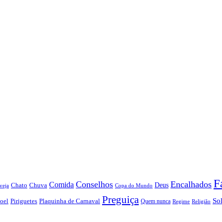
F
Conselhos
Encalhados
Comida
Chato
Chuva
Deus
veja
Copa do Mundo
Preguiça
So
oel
Piriguetes
Plaquinha de Carnaval
Quem nunca
Regime
Religião