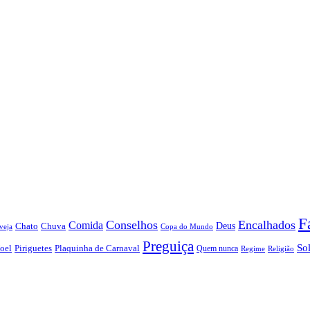
F
Conselhos
Encalhados
Comida
Chato
Chuva
Deus
veja
Copa do Mundo
Preguiça
So
oel
Piriguetes
Plaquinha de Carnaval
Quem nunca
Regime
Religião