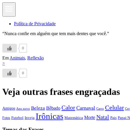
Política de Privacidade
“Nunca confie em alguém que tem mais dentes que você.”
0
Em
Animais
,
Reflexão
>
0
Veja outras frases engraçadas
Calor
Celular
Carnaval
Beleza
Bêbado
Amigos
Ano novo
Carro
Cer
Irônicas
Natal
Morte
Futebol
Inveja
Matemática
Papai N
Fotos
Pais
Temas das Frases