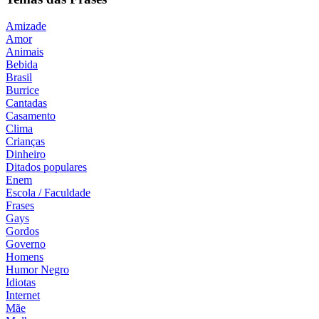
Amizade
Amor
Animais
Bebida
Brasil
Burrice
Cantadas
Casamento
Clima
Crianças
Dinheiro
Ditados populares
Enem
Escola / Faculdade
Frases
Gays
Gordos
Governo
Homens
Humor Negro
Idiotas
Internet
Mãe