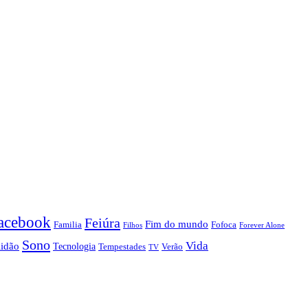
acebook
Feiúra
Fim do mundo
Familia
Fofoca
Forever Alone
Filhos
Sono
Vida
lidão
Tecnologia
Tempestades
Verão
TV