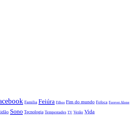
acebook
Feiúra
Fim do mundo
Familia
Fofoca
Forever Alone
Filhos
Sono
Vida
lidão
Tecnologia
Tempestades
Verão
TV