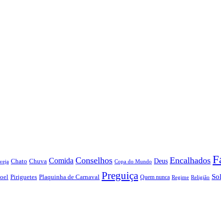
F
Conselhos
Encalhados
Comida
Chato
Chuva
Deus
veja
Copa do Mundo
Preguiça
So
oel
Piriguetes
Plaquinha de Carnaval
Quem nunca
Regime
Religião