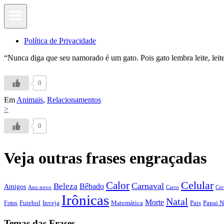
Política de Privacidade
“Nunca diga que seu namorado é um gato. Pois gato lembra leite, leite
0
Em
Animais
,
Relacionamentos
>
0
Veja outras frases engraçadas
Calor
Celular
Carnaval
Beleza
Bêbado
Amigos
Ano novo
Carro
Cer
Irônicas
Natal
Morte
Futebol
Inveja
Matemática
Papai N
Fotos
Pais
Temas das Frases