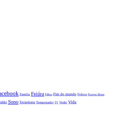
acebook
Feiúra
Fim do mundo
Familia
Fofoca
Forever Alone
Filhos
Sono
Vida
lidão
Tecnologia
Tempestades
Verão
TV