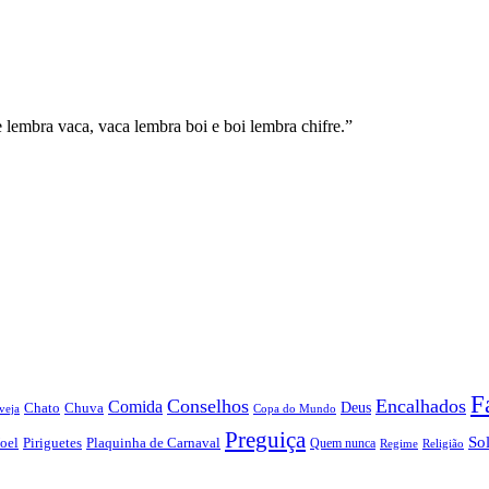
 lembra vaca, vaca lembra boi e boi lembra chifre.”
F
Conselhos
Encalhados
Comida
Chato
Chuva
Deus
veja
Copa do Mundo
Preguiça
So
oel
Piriguetes
Plaquinha de Carnaval
Quem nunca
Regime
Religião