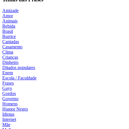
Amizade
Amor
Animais
Bebida
Brasil
Burrice
Cantadas
Casamento
Clima
Crianças
Dinheiro
Ditados populares
Enem
Escola / Faculdade
Frases
Gays
Gordos
Governo
Homens
Humor Negro
Idiotas
Internet
Mãe