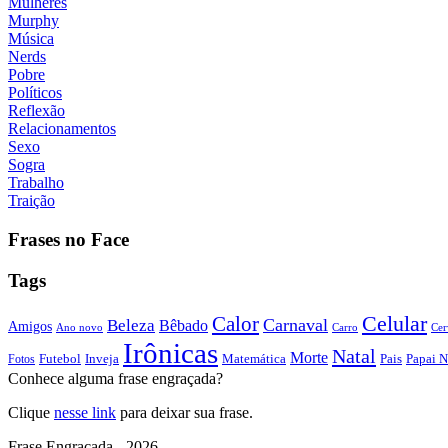
Mulheres
Murphy
Música
Nerds
Pobre
Políticos
Reflexão
Relacionamentos
Sexo
Sogra
Trabalho
Traição
Frases no Face
Tags
Calor
Celular
Carnaval
Beleza
Bêbado
Amigos
Ano novo
Carro
Cer
Irônicas
Natal
Morte
Futebol
Inveja
Matemática
Papai N
Fotos
Pais
Conhece alguma frase engraçada?
Clique
nesse link
para deixar sua frase.
Frase Engraçada - 2026