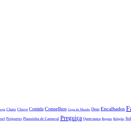
F
Conselhos
Encalhados
Comida
Chato
Chuva
Deus
veja
Copa do Mundo
Preguiça
So
oel
Piriguetes
Plaquinha de Carnaval
Quem nunca
Regime
Religião