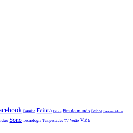
acebook
Feiúra
Fim do mundo
Familia
Fofoca
Forever Alone
Filhos
Sono
Vida
lidão
Tecnologia
Tempestades
Verão
TV