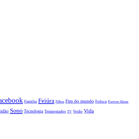
acebook
Feiúra
Fim do mundo
Familia
Fofoca
Forever Alone
Filhos
Sono
Vida
lidão
Tecnologia
Tempestades
Verão
TV