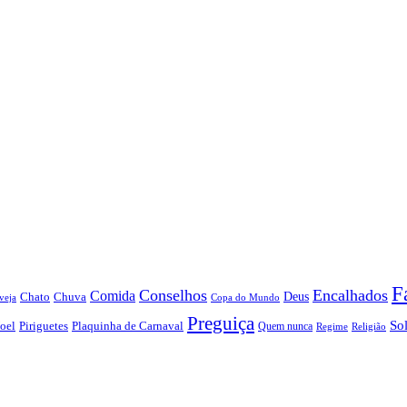
F
Conselhos
Encalhados
Comida
Chato
Chuva
Deus
veja
Copa do Mundo
Preguiça
So
oel
Piriguetes
Plaquinha de Carnaval
Quem nunca
Regime
Religião