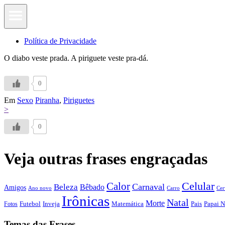
Política de Privacidade
O diabo veste prada. A piriguete veste pra-dá.
0
Em
Sexo
Piranha
,
Piriguetes
>
0
Veja outras frases engraçadas
Calor
Celular
Carnaval
Beleza
Bêbado
Amigos
Ano novo
Carro
Cer
Irônicas
Natal
Morte
Futebol
Inveja
Matemática
Papai N
Fotos
Pais
Temas das Frases