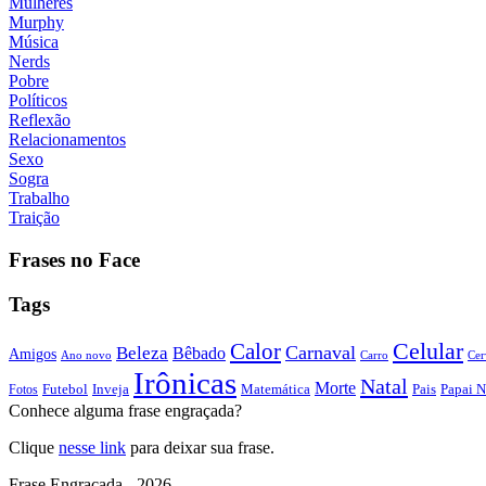
Mulheres
Murphy
Música
Nerds
Pobre
Políticos
Reflexão
Relacionamentos
Sexo
Sogra
Trabalho
Traição
Frases no Face
Tags
Calor
Celular
Carnaval
Beleza
Bêbado
Amigos
Ano novo
Carro
Cer
Irônicas
Natal
Morte
Futebol
Inveja
Matemática
Papai N
Fotos
Pais
Conhece alguma frase engraçada?
Clique
nesse link
para deixar sua frase.
Frase Engraçada - 2026