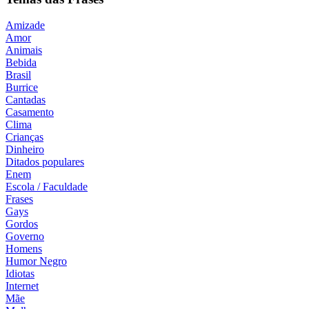
Amizade
Amor
Animais
Bebida
Brasil
Burrice
Cantadas
Casamento
Clima
Crianças
Dinheiro
Ditados populares
Enem
Escola / Faculdade
Frases
Gays
Gordos
Governo
Homens
Humor Negro
Idiotas
Internet
Mãe