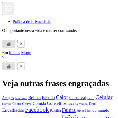
Política de Privacidade
O importante nessa vida é morrer com saúde.
0
Em
Idiotas
Morte
>
0
Veja outras frases engraçadas
Calor
Celular
Carnaval
Beleza
Bêbado
Amigos
Ano novo
Carro
Conselhos
Comida
Chato
Chuva
Deus
Cerveja
Copa do Mundo
Facebook
Feiúra
Encalhados
Fim do mundo
Familia
Filhos
Irônicas