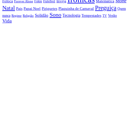
Morte
Fofoca
Futebol
Inveja
Matemática
Fotos
Forever Alone
Preguiça
Natal
Papai Noel
Piriguetes
Plaquinha de Carnaval
Pais
Quem
Sono
Solidão
Tecnologia
nunca
Tempestades
Verão
Regime
Religião
TV
Vida