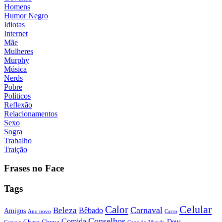
Homens
Humor Negro
Idiotas
Internet
Mãe
Mulheres
Murphy
Música
Nerds
Pobre
Políticos
Reflexão
Relacionamentos
Sexo
Sogra
Trabalho
Traição
Frases no Face
Tags
Calor
Celular
Carnaval
Beleza
Bêbado
Amigos
Ano novo
Carro
Conselhos
Comida
Chato
Chuva
Deus
Cerveja
Copa do Mundo