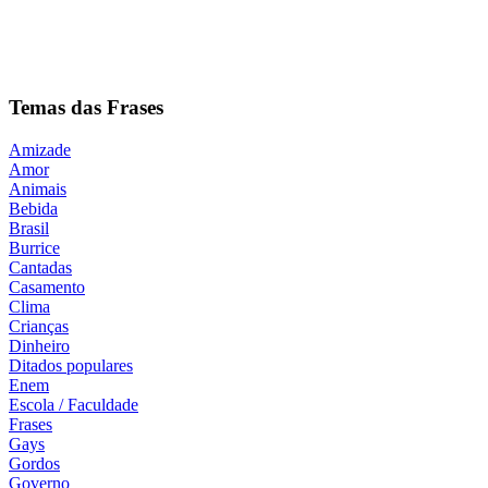
Temas das Frases
Amizade
Amor
Animais
Bebida
Brasil
Burrice
Cantadas
Casamento
Clima
Crianças
Dinheiro
Ditados populares
Enem
Escola / Faculdade
Frases
Gays
Gordos
Governo