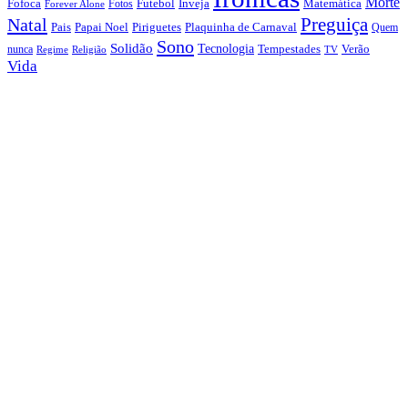
Morte
Fofoca
Futebol
Inveja
Matemática
Fotos
Forever Alone
Preguiça
Natal
Papai Noel
Piriguetes
Plaquinha de Carnaval
Pais
Quem
Sono
Solidão
Tecnologia
nunca
Tempestades
Verão
Regime
Religião
TV
Vida