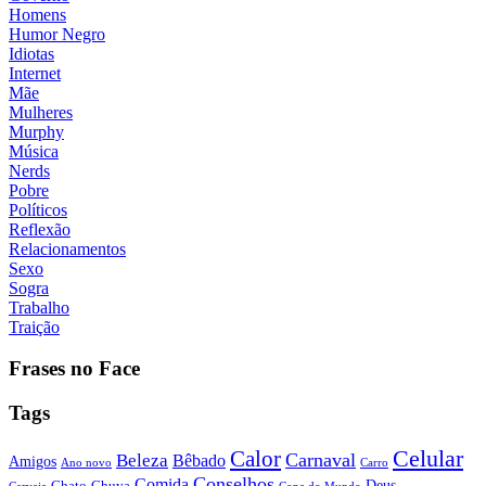
Homens
Humor Negro
Idiotas
Internet
Mãe
Mulheres
Murphy
Música
Nerds
Pobre
Políticos
Reflexão
Relacionamentos
Sexo
Sogra
Trabalho
Traição
Frases no Face
Tags
Calor
Celular
Carnaval
Beleza
Bêbado
Amigos
Ano novo
Carro
Conselhos
Comida
Chato
Chuva
Deus
Cerveja
Copa do Mundo