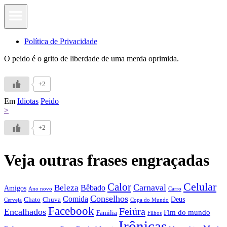
Política de Privacidade
O peido é o grito de liberdade de uma merda oprimida.
+2
Em
Idiotas
Peido
>
+2
Veja outras frases engraçadas
Calor
Celular
Carnaval
Beleza
Bêbado
Amigos
Ano novo
Carro
Conselhos
Comida
Chato
Chuva
Deus
Cerveja
Copa do Mundo
Facebook
Feiúra
Encalhados
Fim do mundo
Familia
Filhos
Irônicas