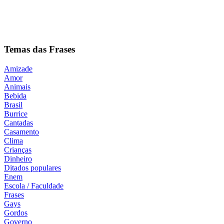
Temas das Frases
Amizade
Amor
Animais
Bebida
Brasil
Burrice
Cantadas
Casamento
Clima
Crianças
Dinheiro
Ditados populares
Enem
Escola / Faculdade
Frases
Gays
Gordos
Governo