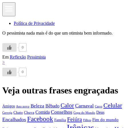
Política de Privacidade
O pessimista nada mais é do que um otimista bem informado.
0
Em
Reflexão
Pessimista
>
0
Veja outras frases engraçadas
Calor
Celular
Carnaval
Beleza
Bêbado
Amigos
Ano novo
Carro
Conselhos
Comida
Chato
Chuva
Deus
Cerveja
Copa do Mundo
Facebook
Feiúra
Encalhados
Fim do mundo
Familia
Filhos
Irônicas