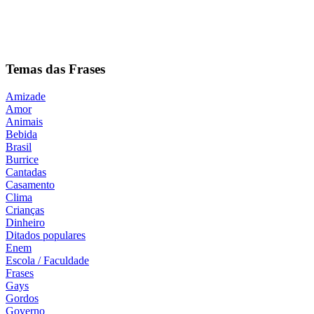
Temas das Frases
Amizade
Amor
Animais
Bebida
Brasil
Burrice
Cantadas
Casamento
Clima
Crianças
Dinheiro
Ditados populares
Enem
Escola / Faculdade
Frases
Gays
Gordos
Governo