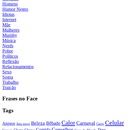
Homens
Humor Negro
Idiotas
Internet
Mãe
Mulheres
Murphy
Música
Nerds
Pobre
Políticos
Reflexão
Relacionamentos
Sexo
Sogra
Trabalho
Traição
Frases no Face
Tags
Calor
Celular
Carnaval
Beleza
Bêbado
Amigos
Ano novo
Carro
Conselhos
Comida
Chato
Chuva
Deus
Cerveja
Copa do Mundo