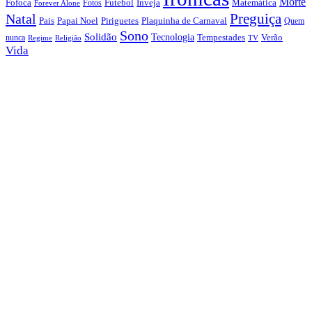
Morte
Fofoca
Futebol
Inveja
Matemática
Fotos
Forever Alone
Preguiça
Natal
Papai Noel
Piriguetes
Plaquinha de Carnaval
Pais
Quem
Sono
Solidão
Tecnologia
nunca
Tempestades
Verão
Regime
Religião
TV
Vida